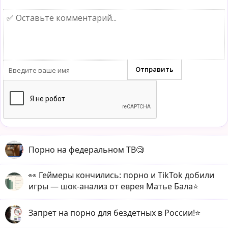
Порно на федеральном ТВ🧐
👀 Геймеры кончились: порно и TikTok добили
игры — шок-анализ от еврея Матье Бала⭐️
Запрет на порно для бездетных в России!⭐️