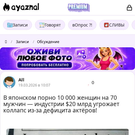
Записи
Говорят
вОпрос ?!
СЛИВЫ
/
Записи
/
Обсуждение
All
0
19.03.2026 в 10:07
В японском порно 10 000 женщин на 70
мужчин — индустрии $20 млрд угрожает
коллапс из-за дефицита актёров!