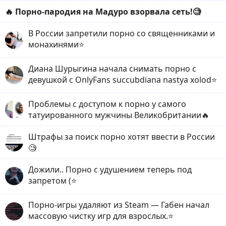
🔥 Порно-пародия на Мадуро взорвала сеть!🧐
В России запретили порно со священниками и
монахинями⭐️
Диана Шурыгина начала снимать порно с
девушкой с OnlyFans succubdiana nastya xolod⭐️
Проблемы с доступом к порно у самого
татуированного мужчины Великобритании🔥
Штрафы за поиск порно хотят ввести в России
🧐
Дожили.. Порно с удушением теперь под
запретом (⭐️
Порно-игры удаляют из Steam — Габен начал
массовую чистку игр для взрослых.⭐️