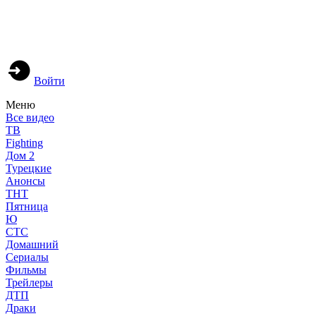
Войти
Меню
Все видео
ТВ
Fighting
Дом 2
Турецкие
Анонсы
ТНТ
Пятница
Ю
СТС
Домашний
Сериалы
Фильмы
Трейлеры
ДТП
Драки