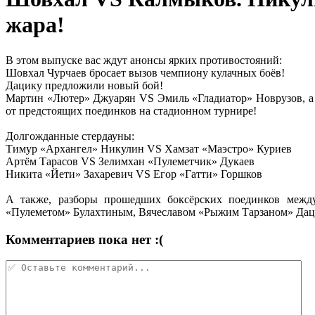
жара!
В этом выпуске вас ждут анонсы ярких противостояний:
Шовхал Чурчаев бросает вызов чемпиону кулачных боёв!
Дацику предложили новый бой!
Мартин «Лютер» Джуарян VS Эмиль «Гладиатор» Новрузов, а
от предстоящих поединков на стадионном турнире!
Долгожданные стердауны:
Тимур «Архангел» Никулин VS Хамзат «Маэстро» Куриев
Артём Тарасов VS Зелимхан «Пулеметчик» Дукаев
Никита «Йети» Захаревич VS Егор «Гатти» Горшков
А также, разборы прошедших боксёрских поединков меж
«Пулеметом» Булахтиным, Вячеславом «Рыжим Тарзаном» Да
Комментариев пока нет :(