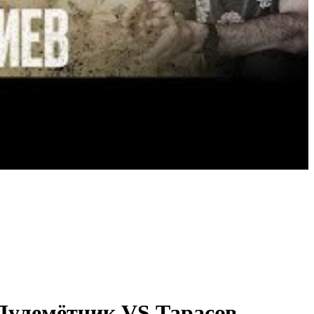
Пулемётчик VS Тарасов -