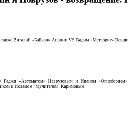
 также Виталий «Байкал» Ананин VS Вадим «Метеорит» Вершин
ду Гаджи «Автоматом» Наврузовым и Иваном «Огнеборце
циком и Исламом "Мучителем" Каримовым.