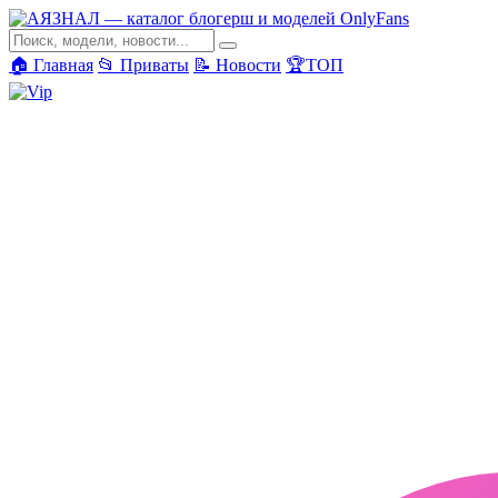
🏠 Главная
📂 Приваты
📝 Новости
🏆ТОП