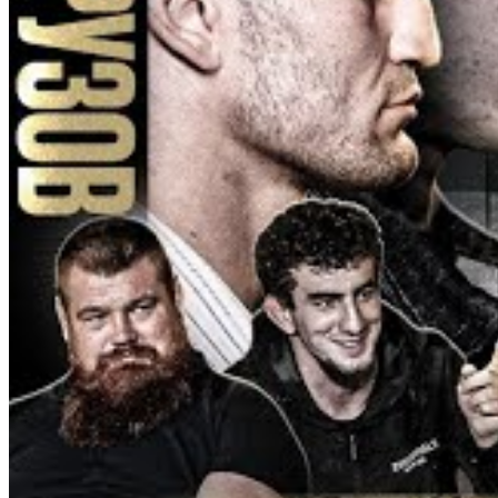
Пулемётчик
VS
Тарасов
-
жара!