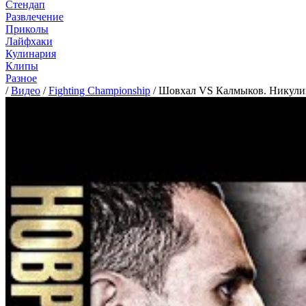
Стендап
Развлечение
Приколы
Лайфхаки
Кулинария
Клипы
Разное
/
Видео
/
Fighting Championship
/
Шовхал VS Калмыков. Никулин 
Шовхал
VS
Калмыков.
Никулин
и
Новрузов
-
возвращение.