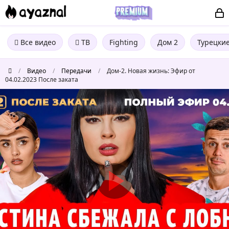
Все видео
ТВ
Fighting
Дом 2
Турецки
/
Видео
/
Передачи
/
Дом-2. Новая жизнь: Эфир от
04.02.2023 После заката
Дом-2.
Новая
жизнь:
Эфир
от
04.02.2023
После
заката