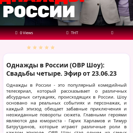
от
23.06.23
0 Views
ТНТ
Однажды в России (ОВР Шоу):
Свадьбы четыре. Эфир от 23.06.23
Однажды в России - это популярный комедийный
телесериал, который рассказывает о различных
абсурдных ситуациях, происходящих в России. Шоу
основано на реальных событиях и персонажах, и
каждый эпизод обещает забавные приключения и
неожиданные повороты сюжета. Главными героями
являются два юмориста - Гарик Харламов и Тимур
Батрутдинов, которые играют различные роли в
каждом эпизоде. ОВР Шоу стал одним из самых