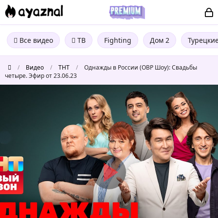
Все видео
ТВ
Fighting
Дом 2
Турецки
/
Видео
/
ТНТ
/
Однажды в России (ОВР Шоу): Свадьбы
четыре. Эфир от 23.06.23
Однажды
в
России
(ОВР
Шоу):
Свадьбы
четыре.
Эфир