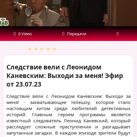
Эфир
от
23.07.23
0 Views
Передачи
Следствие вели с Леонидом
Каневским: Выходи за меня! Эфир
от 23.07.23
Следствие вели с Леонидом Каневским: Выходи за
меня! - захватывающее телешоу, которое стало
настоящим хитом среди любителей детективных
историй. Главным героем программы является
известный следователь Леонид Каневский, который
расследует сложные преступления и разгадывает
запутанные загадки. В каждом эпизоде зрители будут