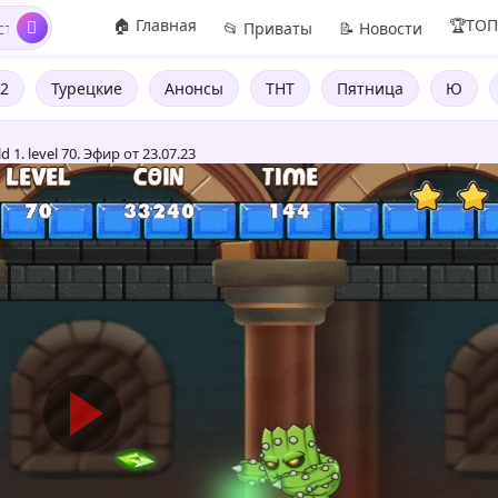
🏠 Главная
🏆ТО
📂 Приваты
📝 Новости
2
Турецкие
Анонсы
ТНТ
Пятница
Ю
 1. level 70. Эфир от 23.07.23