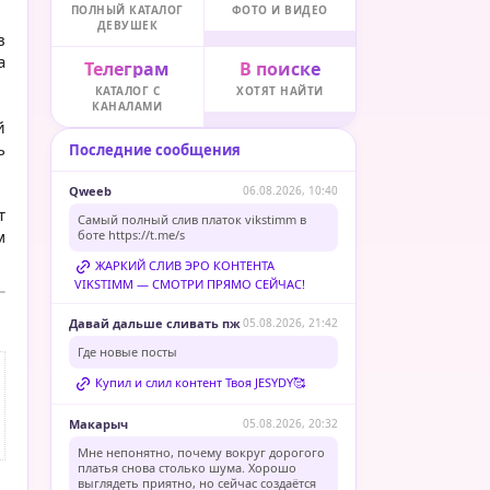
ПОЛНЫЙ КАТАЛОГ
ФОТО И ВИДЕО
ДЕВУШЕК
в
а
Телеграм
В поиске
КАТАЛОГ С
ХОТЯТ НАЙТИ
КАНАЛАМИ
й
ь
Последние сообщения
Qweeb
06.08.2026, 10:40
т
Самый полный слив платок vikstimm в
м
боте
https://t.me/s
ЖАРКИЙ СЛИВ ЭРО КОНТЕНТА
VIKSTIMM — СМОТРИ ПРЯМО СЕЙЧАС!
Давай дальше сливать пж
05.08.2026, 21:42
Где новые посты
Купил и слил контент Твоя JESYDY🥰
Макарыч
05.08.2026, 20:32
Мне непонятно, почему вокруг дорогого
платья снова столько шума. Хорошо
выглядеть приятно, но сейчас создаётся