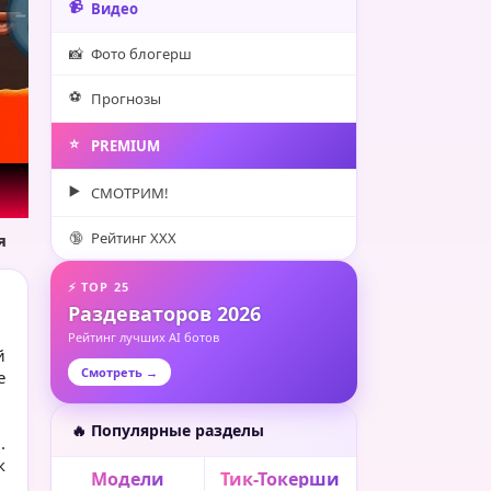
📹
Видео
📸
Фото блогерш
⚽️
Прогнозы
⭐️
PREMIUM
▶️
СМОТРИМ!
🔞
Рейтинг XXX
я
⚡ TOP 25
Раздеваторов 2026
Рейтинг лучших AI ботов
й
Смотреть →
е
🔥 Популярные разделы
.
к
Модели
Тик-Токерши