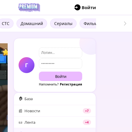
П
Войти
СТС
Домашний
Сериалы
Фильмы
Трейлеры
Г
Войти
Напомнить?
Регистрация
🏠
База
📰
Новости
+7
📜
Лента
+4