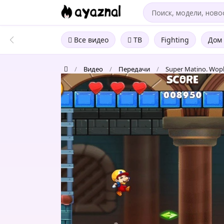
Все видео
ТВ
Fighting
Дом 
/
Видео
/
Передачи
/
Super Matino. Wopld
Super
Matino.
Wopld
1.
level
70.
Эфир
от