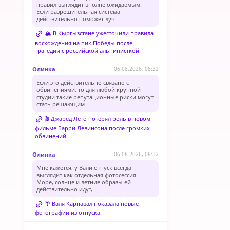
правил выглядит вполне ожидаемым.
Если разрешительная система
действительно поможет луч
🏔️ В Кыргызстане ужесточили правила
восхождения на пик Победы после
трагедии с российской альпинисткой
Олинка
06.08.2026, 08:32
Если это действительно связано с
обвинениями, то для любой крупной
студии такие репутационные риски могут
стать решающим
🎬 Джаред Лето потерял роль в новом
фильме Барри Левинсона после громких
обвинений
Олинка
06.08.2026, 08:32
Мне кажется, у Вали отпуск всегда
выглядит как отдельная фотосессия.
Море, солнце и летние образы ей
действительно идут,
🌴 Валя Карнавал показала новые
фотографии из отпуска