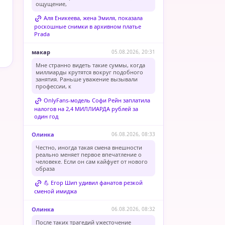
ощущение,
Аля Еникеева, жена Эмиля, показала
роскошные снимки в архивном платье
Prada
макар
05.08.2026, 20:31
Мне странно видеть такие суммы, когда
миллиарды крутятся вокруг подобного
занятия. Раньше уважение вызывали
профессии, к
OnlyFans-модель Софи Рейн заплатила
налогов на 2,4 МИЛЛИАРДА рублей за
один год
Олинка
06.08.2026, 08:33
Честно, иногда такая смена внешности
реально меняет первое впечатление о
человеке. Если он сам кайфует от нового
образа
💪 Егор Шип удивил фанатов резкой
сменой имиджа
Олинка
06.08.2026, 08:32
После таких трагедий ужесточение