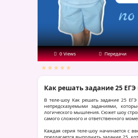
Эфир
от
27.07.23
0 Views
Передачи
Как решать задание 25 ЕГЭ 
В теле-шоу Как решать задание 25 ЕГЭ
непредсказуемыми заданиями, котор
логического мышления. Сюжет шоу строи
самого сложного и ответственного моме
Каждая серия теле-шоу начинается с в
предлагается выполнить задание 25, ко