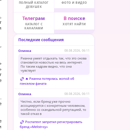
ПОЛНЫЙ КАТАЛОГ
ФОТО И ВИДЕО
ДЕВУШЕК
,
Телеграм
В поиске
т
КАТАЛОГ С
ХОТЯТ НАЙТИ
и
КАНАЛАМИ
Последние сообщения
,
Олинка
08.08.2026, 06:11
Рианна умеет отдыхать так, что это снова
ь
становится новостью на весь интернет.
По таким кадрам видно, что она
ь
чувствует
т
🔥 Рианна потерлась жопой об
е
пэнселом фаната
Олинка
08.08.2026, 06:11
.
Честно, если бренд уже прочно
е
ассоциируется с конкретным человеком,
особенно со скандальной репутацией, то
такой отказ в
е
Роспатент запретил регистрировать
и
бренд «Mellstroy»