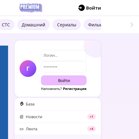
П
Войти
СТС
Домашний
Сериалы
Фильмы
Трейлеры
Г
Войти
Напомнить?
Регистрация
🏠
База
📰
Новости
+1
📜
Лента
+4