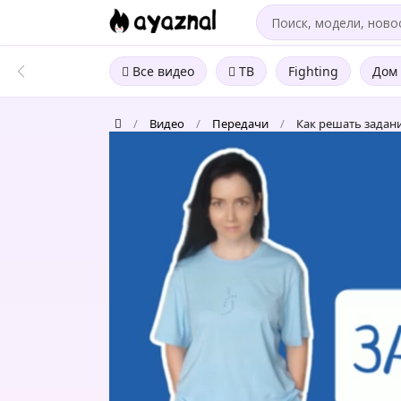
Все видео
ТВ
Fighting
Дом 
/
Видео
/
Передачи
/
Как решать задание
Как
решать
задание
25
ЕГЭ
по
русскому
языку.