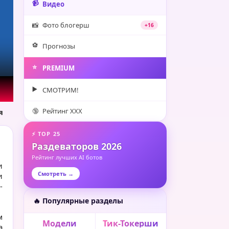
📹
Видео
📸
Фото блогерш
+16
⚽️
Прогнозы
⭐️
PREMIUM
▶️
СМОТРИМ!
🔞
Рейтинг XXX
я
⚡ TOP 25
Раздеваторов 2026
Рейтинг лучших AI ботов
и
Смотреть →
и
-
🔥 Популярные разделы
м
Модели
Тик-Токерши
а