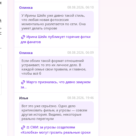
м
Олинка
08.08.2026, 06:10
У Ирины Шейк уже давно такой стиль,
что любая новая фотосессия
й
моментально разлетается по сети. Она
,
умеет делать открове
с
Ирина Шейк публикует горячие фотки
для фанатов
Олинка
08.08.2026, 06:09
Если обоих такой формат отношений
устраивает, то это их личное дело. В
каждой семье свои правила, и главное,
чтобы всё б
Марго призналась, что давно замужем
за...
Илья
08.08.2026, 19:46
Вот это уже серьёзно. Одно дело
критиковать фильм, а угрозы — совсем
другая история. Видимо, некоторые
реально перегнули
⚖️ СМИ: за угрозы создателям
«Колобка» могут грозить реальные сроки