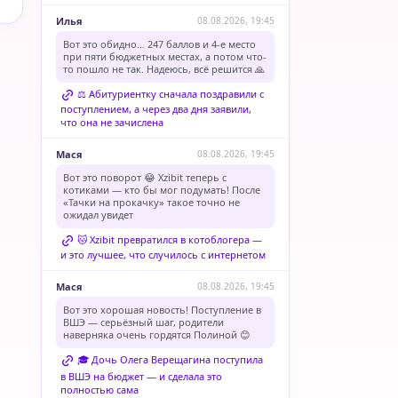
Илья
08.08.2026, 19:45
Вот это обидно… 247 баллов и 4-е место
при пяти бюджетных местах, а потом что-
то пошло не так. Надеюсь, всё решится 🙏
⚖️ Абитуриентку сначала поздравили с
поступлением, а через два дня заявили,
что она не зачислена
Мася
08.08.2026, 19:45
Вот это поворот 😂 Xzibit теперь с
котиками — кто бы мог подумать! После
«Тачки на прокачку» такое точно не
ожидал увидет
🐱 Xzibit превратился в котоблогера —
и это лучшее, что случилось с интернетом
Мася
08.08.2026, 19:45
Вот это хорошая новость! Поступление в
ВШЭ — серьёзный шаг, родители
наверняка очень гордятся Полиной 😊
🎓 Дочь Олега Верещагина поступила
в ВШЭ на бюджет — и сделала это
полностью сама