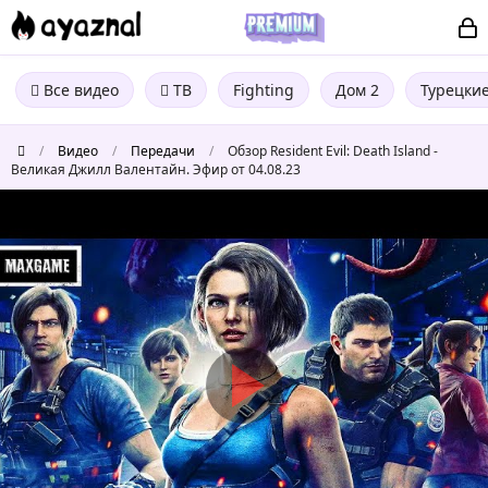
Все видео
ТВ
Fighting
Дом 2
Турецки
/
Видео
/
Передачи
/
Обзор Resident Evil: Death Island -
Великая Джилл Валентайн. Эфир от 04.08.23
Обзор
Resident
Evil:
Death
Island
-
Великая
Джилл