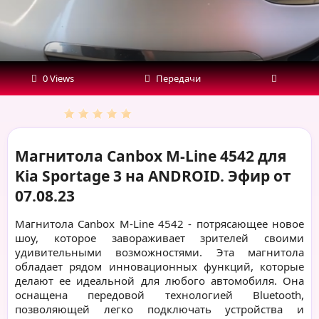
3
на
ANDROID.
0 Views
Передачи
Эфир
от
07.08.23
Магнитола Canbox M-Line 4542 для
Kia Sportage 3 на ANDROID. Эфир от
07.08.23
Магнитола Canbox M-Line 4542 - потрясающее новое
шоу, которое завораживает зрителей своими
удивительными возможностями. Эта магнитола
обладает рядом инновационных функций, которые
делают ее идеальной для любого автомобиля. Она
оснащена передовой технологией Bluetooth,
позволяющей легко подключать устройства и