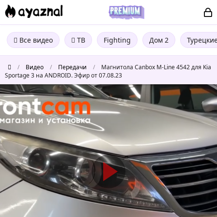
Все видео
ТВ
Fighting
Дом 2
Турецки
/
Видео
/
Передачи
/
Магнитола Canbox M-Line 4542 для Kia
Sportage 3 на ANDROID. Эфир от 07.08.23
Магнитола
Canbox
M-
Line
4542
для
Kia
Sportage