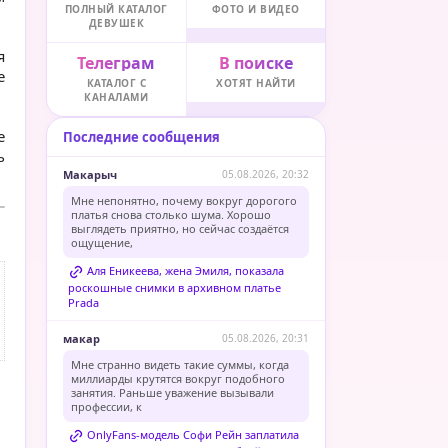
ПОЛНЫЙ КАТАЛОГ
ФОТО И ВИДЕО
ДЕВУШЕК
я
Телеграм
В поиске
е
КАТАЛОГ С
ХОТЯТ НАЙТИ
КАНАЛАМИ
е
Последние сообщения
ь
Макарыч
05.08.2026, 20:32
Мне непонятно, почему вокруг дорогого
платья снова столько шума. Хорошо
выглядеть приятно, но сейчас создаётся
ощущение,
Аля Еникеева, жена Эмиля, показала
роскошные снимки в архивном платье
Prada
макар
05.08.2026, 20:31
Мне странно видеть такие суммы, когда
миллиарды крутятся вокруг подобного
занятия. Раньше уважение вызывали
профессии, к
OnlyFans-модель Софи Рейн заплатила