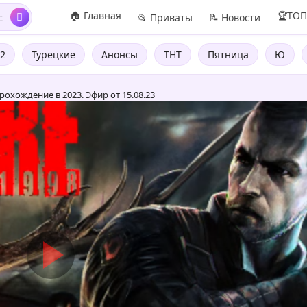
🏠 Главная
🏆ТО
📂 Приваты
📝 Новости
2
Турецкие
Анонсы
ТНТ
Пятница
Ю
рохождение в 2023. Эфир от 15.08.23