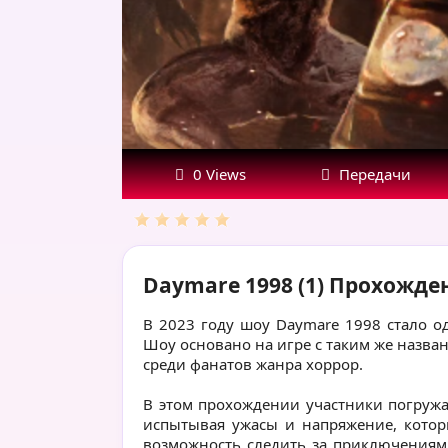
15.08.23
0 Views
Передачи
Daymare 1998 (1) Прохождени
В 2023 году шоу Daymare 1998 стало 
Шоу основано на игре с таким же назва
среди фанатов жанра хоррор.
В этом прохождении участники погруж
испытывая ужасы и напряжение, котор
возможность следить за приключениями