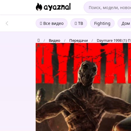
Все видео
ТВ
Fighting
Дом 
/
Видео
/
Передачи
/
Daymare 1998 (1) П
Daymare
1998
(1)
Прохождение
в
2023.
Эфир
от