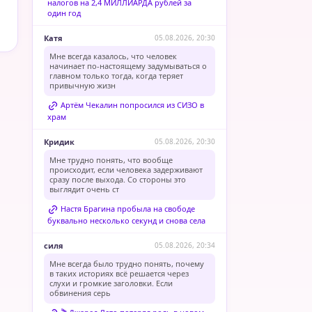
налогов на 2,4 МИЛЛИАРДА рублей за
один год
Катя
05.08.2026, 20:30
Мне всегда казалось, что человек
начинает по-настоящему задумываться о
главном только тогда, когда теряет
привычную жизн
Артём Чекалин попросился из СИЗО в
храм
Кридик
05.08.2026, 20:30
Мне трудно понять, что вообще
происходит, если человека задерживают
сразу после выхода. Со стороны это
выглядит очень ст
Настя Брагина пробыла на свободе
буквально несколько секунд и снова села
силя
05.08.2026, 20:34
Мне всегда было трудно понять, почему
в таких историях всё решается через
слухи и громкие заголовки. Если
обвинения серь