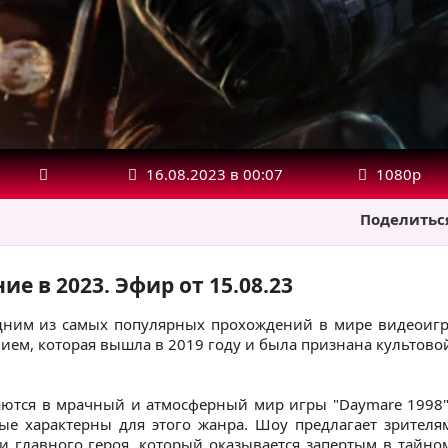
16.08.2023 в 00:07
1080р
Поделитьс
е в 2023. Эфир от 15.08.23
одним из самых популярных прохождений в мире видеоигр
нием, которая вышла в 2019 году и была признана культово
аются в мрачный и атмосферный мир игры "Daymare 1998"
ые характерны для этого жанра. Шоу предлагает зрителя
 главного героя, который оказывается запертым в тайно