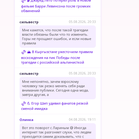
🎬 Джаред Лето потерял роль в новом
фильме Барри Левинсона после громких
обвинений
сильвестр
05.08.2026, 20:33
Мне кажется, что после такой трагедии
власти обязаны были что-то изменить.
Горы не прощают ошибок, и если новые
правила
🏔️ В Кыргызстане ужесточили правила
восхождения на пик Победы после
трагедии с российской альпинисткой
сильвестр
05.08.2026, 20:33
Мне непонятно, зачем взрослому
человеку так резко менять себя ради
внимания публики. Сегодня одна мода,
завтра другая, а
💪 Егор Шип удивил фанатов резкой
сменой имиджа
Олинка
04.08.2026, 19:11
Вот это поворот с Лариным 😅 Иногда
интернет так разгоняет слухи, что людям
приходится самим доказывать, что с