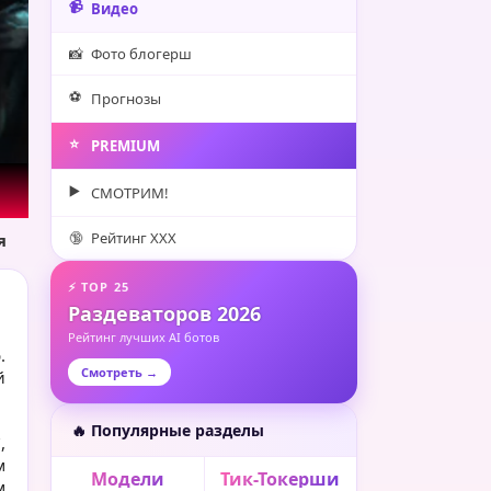
📹
Видео
📸
Фото блогерш
⚽️
Прогнозы
⭐️
PREMIUM
▶️
СМОТРИМ!
🔞
Рейтинг XXX
я
⚡ TOP 25
Раздеваторов 2026
Рейтинг лучших AI ботов
.
Смотреть →
й
🔥 Популярные разделы
,
м
Модели
Тик-Токерши
м