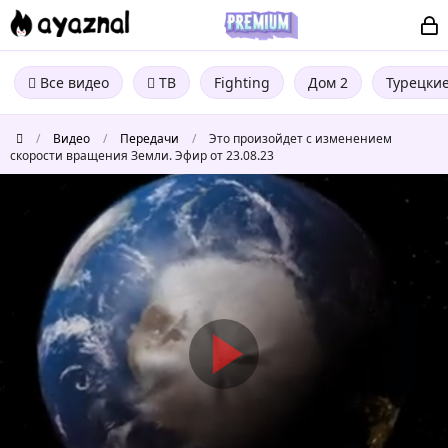
Все видео
ТВ
Fighting
Дом 2
Турецки
/
Видео
/
Передачи
/
Это произойдет с изменением
скорости вращения Земли. Эфир от 23.08.23
Это
произойдет
с
изменением
скорости
вращения
Земли.
Эфир