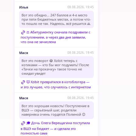
Илья
08.08.2026, 19:45
Вот это обидно… 247 баллов и 4-е место
при пяти бюджетных местах, а потом что-
то пошло не так. Надеюсь, всё решится 🙏
⚖️ Абитуриентку сначала поздравили с
поступлением, а через два дня заявили,
что она не зачислена
Мася
08.08.2026, 19:45
Вот это поворот 😂 Xzibit теперь с
котиками — кто бы мог подумать! После
«Тачки на прокачку» такое точно не
ожидал увидет
🐱 Xzibit превратился в котоблогера —
и это лучшее, что случилось с интернетом
Мася
08.08.2026, 19:45
Вот это хорошая новость! Поступление в
ВШЭ — серьёзный шаг, родители
наверняка очень гордятся Полиной 😊
🎓 Дочь Олега Верещагина поступила
в ВШЭ на бюджет — и сделала это
полностью сама