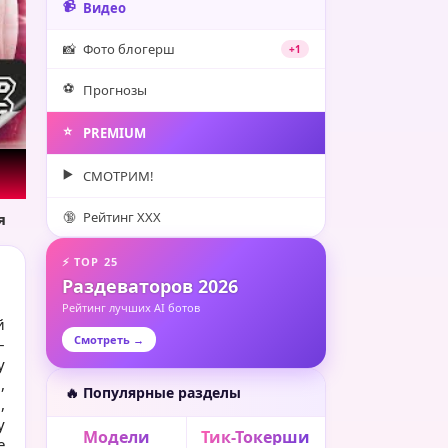
📹
Видео
📸
Фото блогерш
+1
⚽️
Прогнозы
⭐️
PREMIUM
▶️
СМОТРИМ!
🔞
Рейтинг XXX
я
⚡ TOP 25
Раздеваторов 2026
Рейтинг лучших AI ботов
й
Смотреть →
–
у
,
🔥 Популярные разделы
,
у
Модели
Тик-Токерши
е