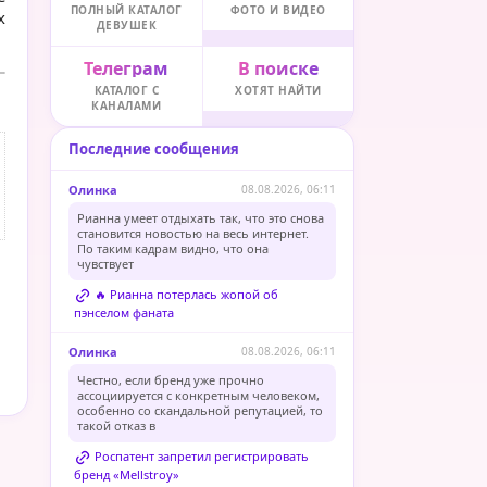
ПОЛНЫЙ КАТАЛОГ
ФОТО И ВИДЕО
х
ДЕВУШЕК
Телеграм
В поиске
КАТАЛОГ С
ХОТЯТ НАЙТИ
КАНАЛАМИ
Последние сообщения
Олинка
08.08.2026, 06:11
Рианна умеет отдыхать так, что это снова
становится новостью на весь интернет.
По таким кадрам видно, что она
чувствует
🔥 Рианна потерлась жопой об
пэнселом фаната
Олинка
08.08.2026, 06:11
Честно, если бренд уже прочно
ассоциируется с конкретным человеком,
особенно со скандальной репутацией, то
такой отказ в
Роспатент запретил регистрировать
бренд «Mellstroy»