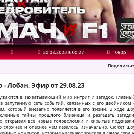
30.08.2023 в 00:27
1080р
Поделитьс
 - Лобан. Эфир от 29.08.23
ружаются в захватывающий мир интриг и загадок. Главны
 в запутанную сеть событий, связанных с его двойником 
м, который внезапно появляется в его жизни. В ходе шо
ленные тайны прошлого близнеца и разгадать загадки
но открывая все новые головоломки и скрытые подсказки
о сложнее и опаснее чем казалось изначально. Сюжет шо
енных моментов, которые увлекают зрителя в самое сердц