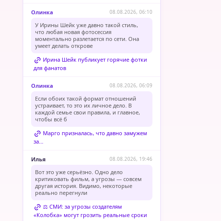
Олинка
08.08.2026, 06:10
У Ирины Шейк уже давно такой стиль,
что любая новая фотосессия
моментально разлетается по сети. Она
умеет делать открове
Ирина Шейк публикует горячие фотки
для фанатов
Олинка
08.08.2026, 06:09
Если обоих такой формат отношений
устраивает, то это их личное дело. В
каждой семье свои правила, и главное,
чтобы всё б
Марго призналась, что давно замужем
за...
Илья
08.08.2026, 19:46
Вот это уже серьёзно. Одно дело
критиковать фильм, а угрозы — совсем
другая история. Видимо, некоторые
реально перегнули
⚖️ СМИ: за угрозы создателям
«Колобка» могут грозить реальные сроки