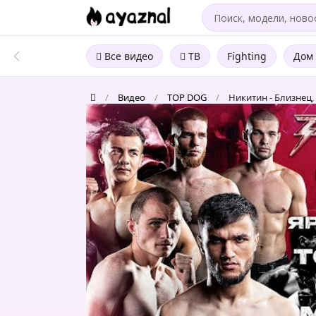
Все видео
ТВ
Fighting
Дом 
/
Видео
/
TOP DOG
/
Никитин - Близнец, 
Никитин
-
Близнец,
Торнадо
-
Лобан.
Эфир
от