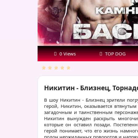
29.08.23
0 Views
TOP DOG
Никитин - Близнец, Торнадо
В шоу Никитин - Близнец зрители пог
герой, Никитин, оказывается втянутым
загадочным и таинственным персонаже
Никитин вынужден раскрыть многочис
которые он оставил позади. Постепен
герой понимает, что его жизнь намног
полон неожиданных поворотов и напряж