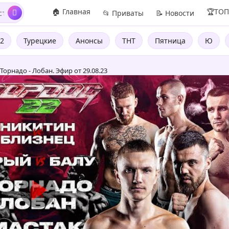
🏠 Главная
🏆ТО
📂 Приваты
📝 Новости
2
Турецкие
Анонсы
ТНТ
Пятница
Ю
Торнадо - Лобан. Эфир от 29.08.23