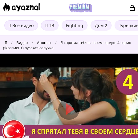
Все видео
ТВ
Fighting
Дом 2
Турецки
/
Видео
/
Анонсы
/
Я спрятал тебя в своем сердце 4 серия
(Фрагмент) русская озвучка
Я
спрятал
тебя
в
своем
сердце
4
серия