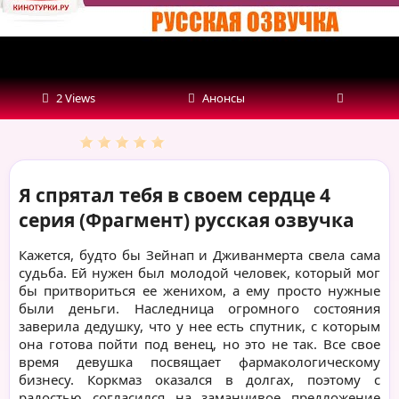
(Фрагмент)
русская
озвучка
2 Views
Анонсы
Я спрятал тебя в своем сердце 4
серия (Фрагмент) русская озвучка
Кажется, будто бы Зейнап и Дживанмерта свела сама
судьба. Ей нужен был молодой человек, который мог
бы притвориться ее женихом, а ему просто нужные
были деньги. Наследница огромного состояния
заверила дедушку, что у нее есть спутник, с которым
она готова пойти под венец, но это не так. Все свое
время девушка посвящает фармакологическому
бизнесу. Коркмаз оказался в долгах, поэтому с
радостью согласился на заманчивое предложение