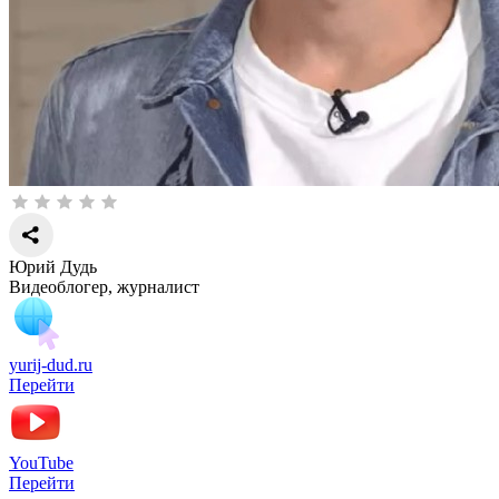
Юрий Дудь
Видеоблогер, журналист
yurij-dud.ru
Перейти
YouTube
Перейти