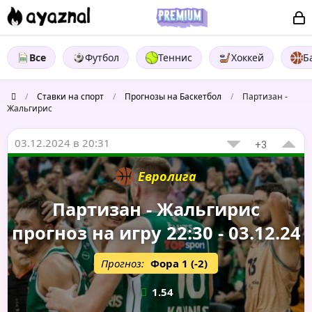
Все
Футбол
Теннис
Хоккей
Б
/
Ставки на спорт
/
Прогнозы на Баскетбол
/
Партизан -
Жальгирис
03.12.2024 в 20:31
+3
Евролига
Партизан - Жальгирис
прогноз на игру 22:30 - 03.12.24
Прогноз:
Фора 1 (-2)
1.54