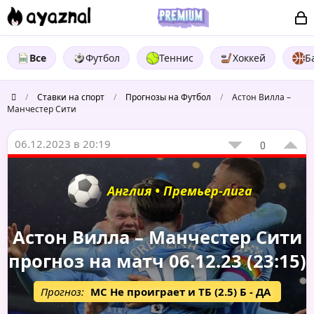
Все
Футбол
Теннис
Хоккей
Б
/
Ставки на спорт
/
Прогнозы на Футбол
/
Астон Вилла –
Манчестер Сити
06.12.2023 в 20:19
0
Англия • Премьер-лига
Астон Вилла – Манчестер Сити
прогноз на матч 06.12.23 (23:15)
Прогноз:
МС Не проиграет и ТБ (2.5) Б - ДА