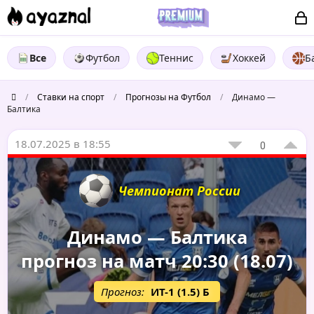
Все
Футбол
Теннис
Хоккей
Б
/
Ставки на спорт
/
Прогнозы на Футбол
/
Динамо —
Балтика
18.07.2025 в 18:55
0
Чемпионат России
Динамо — Балтика
прогноз на матч 20:30 (18.07)
Прогноз:
ИТ-1 (1.5) Б