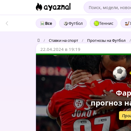
Все
Футбол
Теннис
/
Ставки на спорт
/
Прогнозы на Футбол
/
22.04.2024 в 19:19
0
Фар
прогноз на
Прог