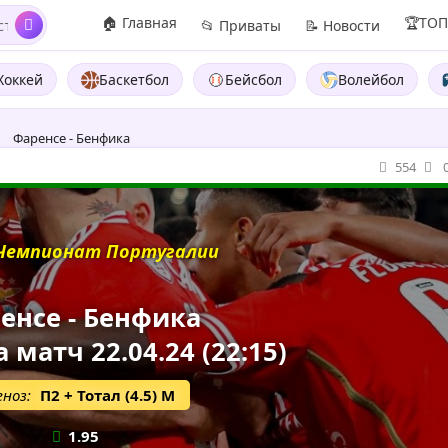
🏠 Главная
🏆ТО
📂 Приваты
📝 Новости
Хоккей
Баскетбол
Бейсбол
Волейбол
Фаренсе - Бенфика
554
Чемпионат Португалии
енсе - Бенфика
 матч 22.04.24 (22:15)
ноз:
П2 + Тотал (4.5) М
1.95