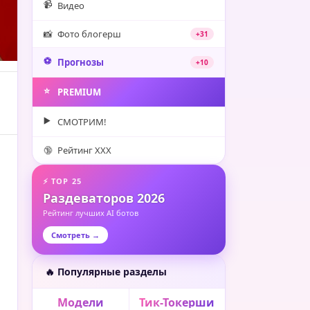
📹
Видео
📸
Фото блогерш
+31
⚽️
Прогнозы
+10
⭐️
PREMIUM
▶️
СМОТРИМ!
🔞
Рейтинг XXX
⚡ TOP 25
Раздеваторов 2026
Рейтинг лучших AI ботов
Смотреть →
🔥 Популярные разделы
Модели
Тик-Токерши