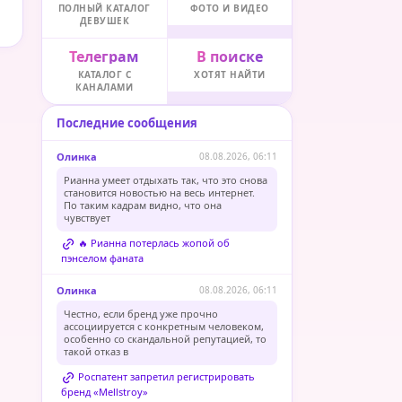
ПОЛНЫЙ КАТАЛОГ
ФОТО И ВИДЕО
ДЕВУШЕК
Телеграм
В поиске
КАТАЛОГ С
ХОТЯТ НАЙТИ
КАНАЛАМИ
Последние сообщения
Олинка
08.08.2026, 06:11
Рианна умеет отдыхать так, что это снова
становится новостью на весь интернет.
По таким кадрам видно, что она
чувствует
🔥 Рианна потерлась жопой об
пэнселом фаната
Олинка
08.08.2026, 06:11
Честно, если бренд уже прочно
ассоциируется с конкретным человеком,
особенно со скандальной репутацией, то
такой отказ в
Роспатент запретил регистрировать
бренд «Mellstroy»