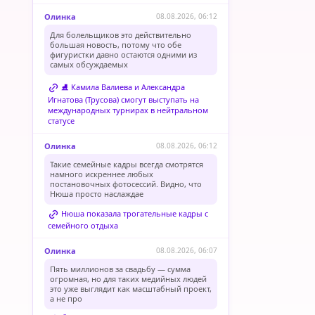
Олинка
08.08.2026, 06:12
Для болельщиков это действительно
большая новость, потому что обе
фигуристки давно остаются одними из
самых обсуждаемых
⛸️ Камила Валиева и Александра
Игнатова (Трусова) смогут выступать на
международных турнирах в нейтральном
статусе
Олинка
08.08.2026, 06:12
Такие семейные кадры всегда смотрятся
намного искреннее любых
постановочных фотосессий. Видно, что
Нюша просто наслаждае
Нюша показала трогательные кадры с
семейного отдыха
Олинка
08.08.2026, 06:07
Пять миллионов за свадьбу — сумма
огромная, но для таких медийных людей
это уже выглядит как масштабный проект,
а не про