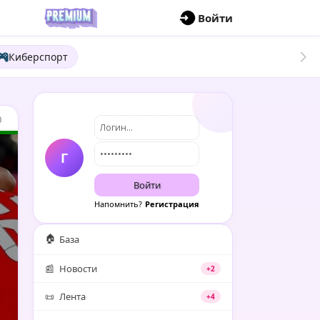
П
Войти
Киберспорт
0
Г
Войти
Напомнить?
Регистрация
🏠
База
📰
Новости
+2
📜
Лента
+4