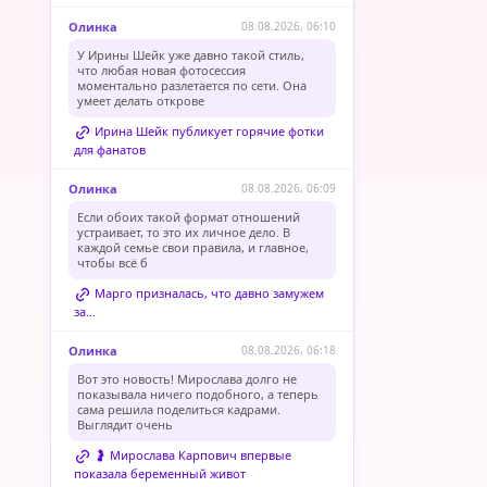
Олинка
08.08.2026, 06:10
У Ирины Шейк уже давно такой стиль,
что любая новая фотосессия
моментально разлетается по сети. Она
умеет делать открове
Ирина Шейк публикует горячие фотки
для фанатов
Олинка
08.08.2026, 06:09
Если обоих такой формат отношений
устраивает, то это их личное дело. В
каждой семье свои правила, и главное,
чтобы всё б
Марго призналась, что давно замужем
за...
Олинка
08.08.2026, 06:18
Вот это новость! Мирослава долго не
показывала ничего подобного, а теперь
сама решила поделиться кадрами.
Выглядит очень
🤰 Мирослава Карпович впервые
показала беременный живот