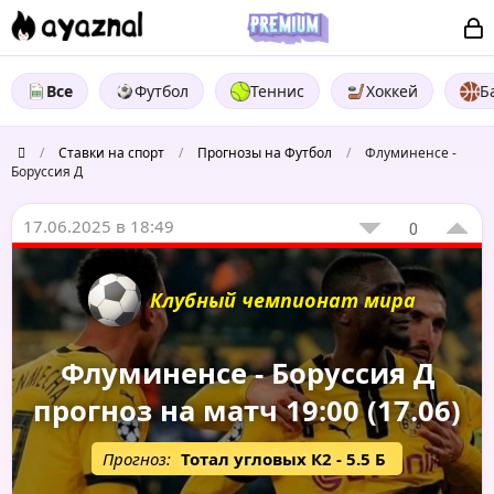
Все
Футбол
Теннис
Хоккей
Б
/
Ставки на спорт
/
Прогнозы на Футбол
/
Флуминенсе -
Боруссия Д
17.06.2025 в 18:49
0
Клубный чемпионат мира
Флуминенсе - Боруссия Д
прогноз на матч 19:00 (17.06)
Прогноз:
Тотал угловых К2 - 5.5 Б