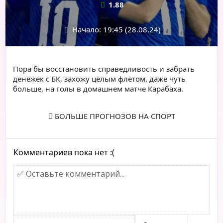
1.88
Начало: 19:45 (28.08.24)
Пора бы восстановить справедливость и забрать
денежек с БК, захожу целым флетом, даже чуть
больше, на голы в домашнем матче Карабаха.
БОЛЬШЕ ПРОГНОЗОВ НА СПОРТ
Комментариев пока нет :(