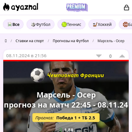
Все
Футбол
Теннис
Хоккей
Б
/
Ставки на спорт
/
Прогнозы на Футбол
/
Марсель - Осер
08.11.2024 в 21:56
0
Чемпионат Франции
Марсель - Осер
прогноз на матч 22:45 - 08.11.24
Прогноз:
Победа 1 + ТБ 2.5
1.88