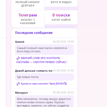
ПОЛНЫЙ КАТАЛОГ
ФОТО И ВИДЕО
ДЕВУШЕК
Телеграм
В поиске
КАТАЛОГ С
ХОТЯТ НАЙТИ
КАНАЛАМИ
Последние сообщения
Qweeb
06.08.2026, 10:40
Самый полный слив платок vikstimm в
боте
https://t.me/s
ЖАРКИЙ СЛИВ ЭРО КОНТЕНТА
VIKSTIMM — СМОТРИ ПРЯМО СЕЙЧАС!
Давай дальше сливать пж
05.08.2026, 21:42
Где новые посты
Купил и слил контент Твоя JESYDY🥰
Макарыч
05.08.2026, 20:32
Мне непонятно, почему вокруг дорогого
платья снова столько шума. Хорошо
выглядеть приятно, но сейчас создаётся