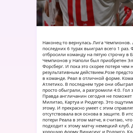
Н
Наконец-то вернулась Лига Чемпионов. 
последних 6 турах выиграл всего 1 раз. 
отбросили команду на пятую строчку в Б
Чемпионов у Наполи был приобретен Эл
Форсберг. И пока это скорее потеря чем 
результативным действием.Розе предсто
в команде. Реал в отличной форме. Кома
Атлетико. В последнем туре они обыграл
просто обыграли, а разгромили 4:0. Гол
Правда англичанин сегодня не поможет 
Милитао, Картуа и Рюдегер. Это ощутим
этому. И прекрасно умеет с этим справ
отсутствовала вся основа в защите. В ит
потери Реала в этом матче, я считаю, чт
подходит к этому матчу немецкий клуб. Д
хорошую форму Винисиус и Родриго. Кла