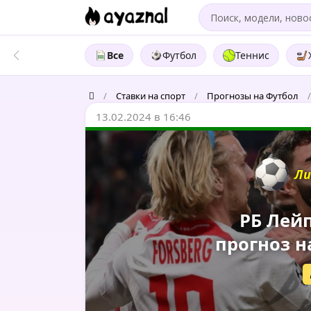
Все
Футбол
Теннис
/
Ставки на спорт
/
Прогнозы на Футбол
/
13.02.2024 в 16:46
0
Ли
РБ Лей
прогноз на