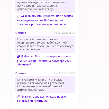
правил выглядит вполне ожидаемым.
Если разрешительная система
действительно поможет луч
🏔️ В Кыргызстане ужесточили правила
восхождения на пик Победы после
трагедии с российской альпинисткой
Олинка
06.08.2026, 08:32
Если это действительно связано с
обвинениями, то для любой крупной
студии такие репутационные риски могут
стать решающим
🎬 Джаред Лето потерял роль в новом
фильме Барри Левинсона после громких
обвинений
Олинка
06.08.2026, 08:32
Мне кажется, у Вали отпуск всегда
выглядит как отдельная фотосессия.
Море, солнце и летние образы ей
действительно идут,
🌴 Валя Карнавал показала новые
фотографии из отпуска