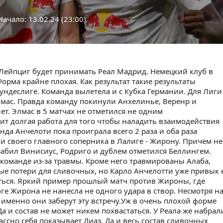
ачало: 13.02.24 (23:00)
Лейпциг будет принимать Реал Мадрид. Немецкий клуб в
Форма крайне плохая. Как результат такие результаты
ундеслиге. Команда вылетела и с Кубка Германии. Для Лиги
мас. Правда команду покинули Анхелинье, Веренр и
нет. Элмас в 5 матчах не отметился не одним
ит долгая работа для того чтобы наладить взаимодействия
нда Анчелоти пока проиграла всего 2 раза и оба раза
и своего главного соперника в Лалиге - Жирону. Причем не
 забил Винисиус, Родриго и дублем отметился Беллингем.
команде из-за травмы. Кроме него травмированы Алаба,
ые потери для сливочных, но Карло Анчелотти уже привык 
ляться. Яркий пример прошлый матч против Жироны, где
оге Жирона не нанесла не одного удара в створ. Несмотря н
о именно они заберут эту встречу.Уж в очень плохой форме
а и состав не может никем похвастаться. У Реала же набрал
ссно себя показывает Диаз. Да и весь состав сливочных