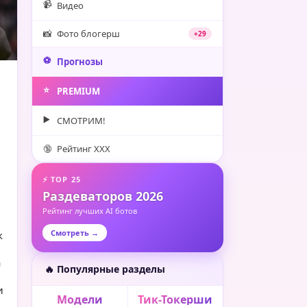
📹
Видео
📸
Фото блогерш
+29
⚽️
Прогнозы
⭐️
PREMIUM
▶️
СМОТРИМ!
🔞
Рейтинг XXX
⚡ TOP 25
Раздеваторов 2026
Рейтинг лучших AI ботов
Смотреть →
к
а
🔥 Популярные разделы
и
Модели
Тик-Токерши