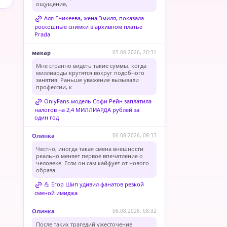
ощущение,
Аля Еникеева, жена Эмиля, показала
роскошные снимки в архивном платье
Prada
макар
05.08.2026, 20:31
Мне странно видеть такие суммы, когда
миллиарды крутятся вокруг подобного
занятия. Раньше уважение вызывали
профессии, к
OnlyFans-модель Софи Рейн заплатила
налогов на 2,4 МИЛЛИАРДА рублей за
один год
Олинка
06.08.2026, 08:33
Честно, иногда такая смена внешности
реально меняет первое впечатление о
человеке. Если он сам кайфует от нового
образа
💪 Егор Шип удивил фанатов резкой
сменой имиджа
Олинка
06.08.2026, 08:32
После таких трагедий ужесточение