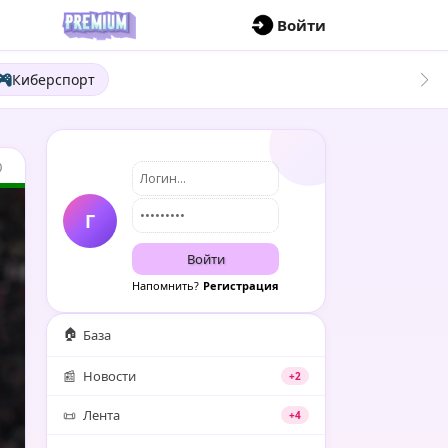
П
Войти
Киберспорт
0
Г
Войти
Напомнить?
Регистрация
🏠
База
📰
Новости
+2
📜
Лента
+4