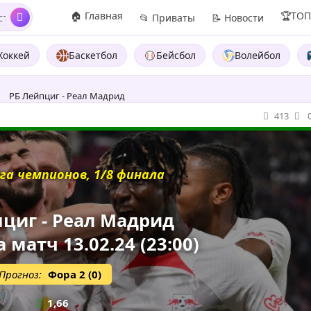
🏠 Главная
🏆ТО
📂 Приваты
📝 Новости
Хоккей
Баскетбол
Бейсбол
Волейбол
РБ Лейпциг - Реал Мадрид
413
га чемпионов, 1/8 финала
пциг - Реал Мадрид
 матч 13.02.24 (23:00)
Прогноз:
Фора 2 (0)
1,66