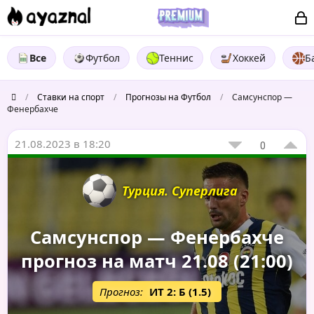
Все
Футбол
Теннис
Хоккей
Б
/
Ставки на спорт
/
Прогнозы на Футбол
/
Самсунспор —
Фенербахче
21.08.2023 в 18:20
0
Турция. Суперлига
Самсунспор — Фенербахче
прогноз на матч 21.08 (21:00)
Прогноз:
ИТ 2: Б (1.5)