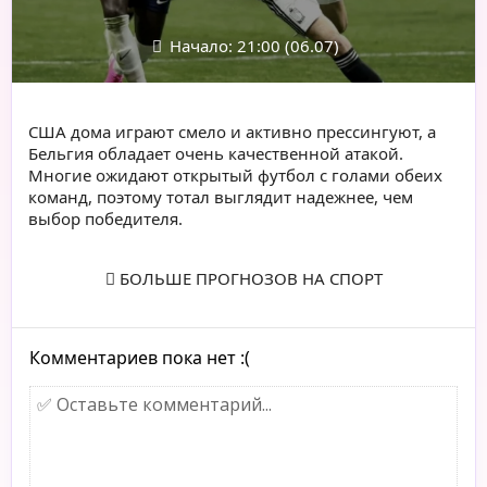
Начало: 21:00 (06.07)
США дома играют смело и активно прессингуют, а
Бельгия обладает очень качественной атакой.
Многие ожидают открытый футбол с голами обеих
команд, поэтому тотал выглядит надежнее, чем
выбор победителя.
БОЛЬШЕ ПРОГНОЗОВ НА СПОРТ
Комментариев пока нет :(