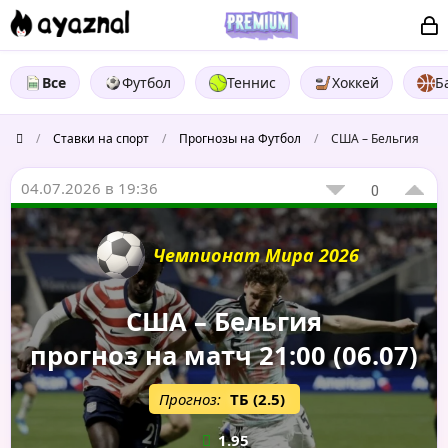
Все
Футбол
Теннис
Хоккей
Б
/
Ставки на спорт
/
Прогнозы на Футбол
/
США – Бельгия
04.07.2026 в 19:36
0
Чемпионат Мира 2026
США – Бельгия
прогноз на матч 21:00 (06.07)
Прогноз:
ТБ (2.5)
1.95