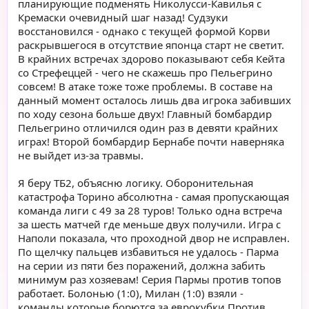
планирующие подменять Николусси-Кавилья с
Кремаски очевидный шаг назад! Судзуки
восстановился - однако с текущей формой Корви
раскрывшегося в отсутствие японца старт не светит.
В крайних встречах здорово показывают себя Кейта
со Стрефеццей - чего не скажешь про Пельегрино
совсем! В атаке тоже тоже проблемы. В составе на
данный момент осталось лишь два игрока забивших
по ходу сезона больше двух! Главный бомбардир
Пельегрино отличился один раз в девяти крайних
играх! Второй бомбардир Бернабе почти наверняка
не выйдет из-за травмы.
Я беру ТБ2, объясню логику. Оборонительная
катастрофа Торино абсолютна - самая пропускающая
команда лиги с 49 за 28 туров! Только одна встреча
за шесть матчей где меньше двух получили. Игра с
Наполи показала, что проходной двор не исправлен.
По щелчку пальцев избавиться не удалось - Парма
на серии из пяти без поражений, должна забить
минимум раз хозяевам! Серия Пармы против топов
работает. Болонью (1:0), Милан (1:0) взяли -
команды которые борются за еврокубки Против