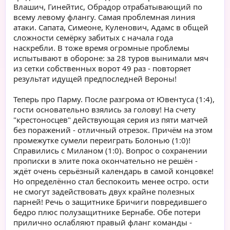
Влашич, Гинейтис, Обрадор отрабатывающий по
всему левому флангу. Самая проблемная линия
атаки. Сапата, Симеоне, Куленович, Адамс в общей
сложности семёрку забитых с начала года
наскребли. В тоже время огромные проблемы
испытывают в обороне: за 28 туров вынимали мяч
из сетки собственных ворот 49 раз - повторяет
результат идущей предпоследней Вероны!
Теперь про Парму. После разгрома от Ювентуса (1:4),
гости основательно взялись за голову! На счету
"крестоносцев" действующая серия из пяти матчей
без поражений - отличный отрезок. Причём на этом
промежутке сумели переиграть Болонью (1:0)!
Справились с Миланом (1:0). Вопрос о сохранении
прописки в элите пока окончательно не решён -
ждёт очень серьёзный календарь в самой концовке!
Но определённо стал беспокоить менее остро. ости
не смогут задействовать двух крайне полезных
парней! Речь о защитнике Бричиги повредившего
бедро плюс полузащитнике Бернабе. Обе потери
прилично ослабляют правый фланг команды -