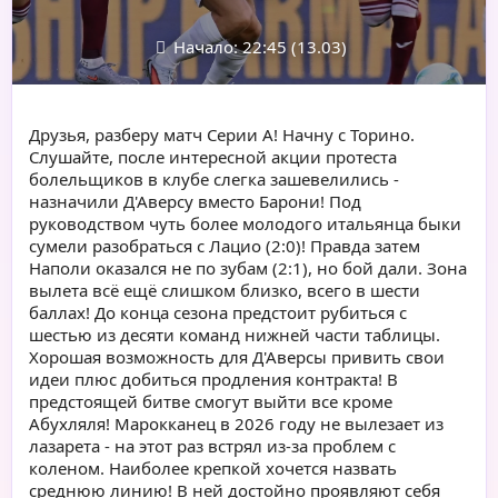
Начало: 22:45 (13.03)
Друзья, разберу матч Серии А! Начну с Торино.
Слушайте, после интересной акции протеста
болельщиков в клубе слегка зашевелились -
назначили Д'Аверсу вместо Барони! Под
руководством чуть более молодого итальянца быки
сумели разобраться с Лацио (2:0)! Правда затем
Наполи оказался не по зубам (2:1), но бой дали. Зона
вылета всё ещё слишком близко, всего в шести
баллах! До конца сезона предстоит рубиться с
шестью из десяти команд нижней части таблицы.
Хорошая возможность для Д'Аверсы привить свои
идеи плюс добиться продления контракта! В
предстоящей битве смогут выйти все кроме
Абухляля! Марокканец в 2026 году не вылезает из
лазарета - на этот раз встрял из-за проблем с
коленом. Наиболее крепкой хочется назвать
среднюю линию! В ней достойно проявляют себя