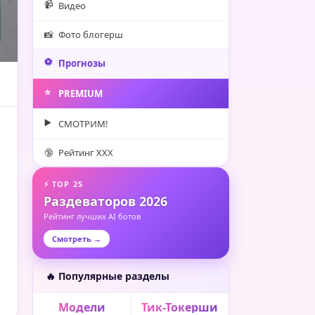
📹
Видео
📸
Фото блогерш
⚽️
Прогнозы
⭐️
PREMIUM
▶️
СМОТРИМ!
🔞
Рейтинг XXX
⚡ TOP 25
Раздеваторов 2026
Рейтинг лучших AI ботов
Смотреть →
🔥 Популярные разделы
Модели
Тик-Токерши