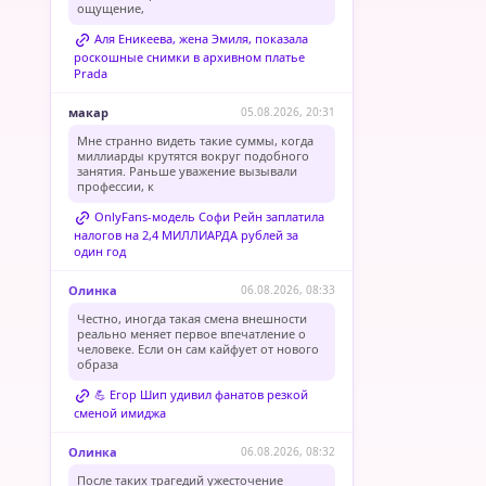
ощущение,
Аля Еникеева, жена Эмиля, показала
роскошные снимки в архивном платье
Prada
макар
05.08.2026, 20:31
Мне странно видеть такие суммы, когда
миллиарды крутятся вокруг подобного
занятия. Раньше уважение вызывали
профессии, к
OnlyFans-модель Софи Рейн заплатила
налогов на 2,4 МИЛЛИАРДА рублей за
один год
Олинка
06.08.2026, 08:33
Честно, иногда такая смена внешности
реально меняет первое впечатление о
человеке. Если он сам кайфует от нового
образа
💪 Егор Шип удивил фанатов резкой
сменой имиджа
Олинка
06.08.2026, 08:32
После таких трагедий ужесточение