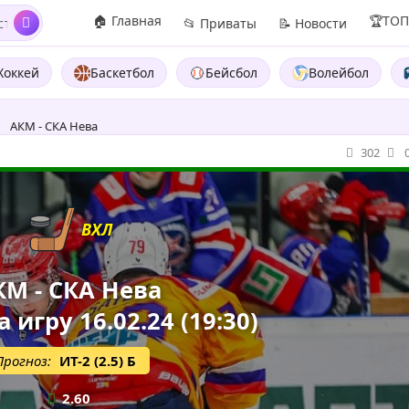
🏠 Главная
🏆ТО
📂 Приваты
📝 Новости
Хоккей
Баскетбол
Бейсбол
Волейбол
АКМ - СКА Нева
302
ВХЛ
КМ - СКА Нева
 игру 16.02.24 (19:30)
Прогноз:
ИТ-2 (2.5) Б
2.60