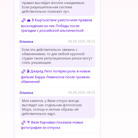
правил выглядит вполне ожидаемым.
Если разрешительная система
действительно поможет луч
🏔️ В Кыргызстане ужесточили правила
восхождения на пик Победы после
трагедии с российской альпинисткой
Олинка
06.08.2026, 08:32
Если это действительно связано с
обвинениями, то для любой крупной
студии такие репутационные риски могут
стать решающим
🎬 Джаред Лето потерял роль в новом
фильме Барри Левинсона после громких
обвинений
Олинка
06.08.2026, 08:32
Мне кажется, у Вали отпуск всегда
выглядит как отдельная фотосессия.
Море, солнце и летние образы ей
действительно идут,
🌴 Валя Карнавал показала новые
фотографии из отпуска