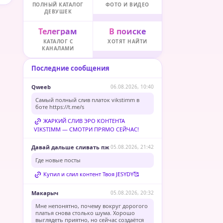
ПОЛНЫЙ КАТАЛОГ
ФОТО И ВИДЕО
ДЕВУШЕК
Телеграм
В поиске
КАТАЛОГ С
ХОТЯТ НАЙТИ
КАНАЛАМИ
Последние сообщения
Qweeb
06.08.2026, 10:40
Самый полный слив платок vikstimm в
боте
https://t.me/s
ЖАРКИЙ СЛИВ ЭРО КОНТЕНТА
VIKSTIMM — СМОТРИ ПРЯМО СЕЙЧАС!
Давай дальше сливать пж
05.08.2026, 21:42
Где новые посты
Купил и слил контент Твоя JESYDY🥰
Макарыч
05.08.2026, 20:32
Мне непонятно, почему вокруг дорогого
платья снова столько шума. Хорошо
выглядеть приятно, но сейчас создаётся