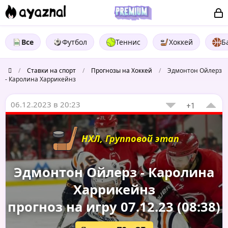
Все
Футбол
Теннис
Хоккей
Б
/
Ставки на спорт
/
Прогнозы на Хоккей
/
Эдмонтон Ойлерз
- Каролина Харрикейнз
06.12.2023 в 20:23
+1
НХЛ, Групповой этап
Эдмонтон Ойлерз - Каролина
Харрикейнз
прогноз на игру 07.12.23 (08:38)