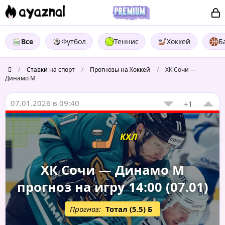
Все
Футбол
Теннис
Хоккей
Б
/
Ставки на спорт
/
Прогнозы на Хоккей
/
ХК Сочи —
Динамо М
07.01.2026 в 09:40
+1
КХЛ
ХК Сочи — Динамо М
прогноз на игру 14:00 (07.01)
Прогноз:
Тотал (5.5) Б