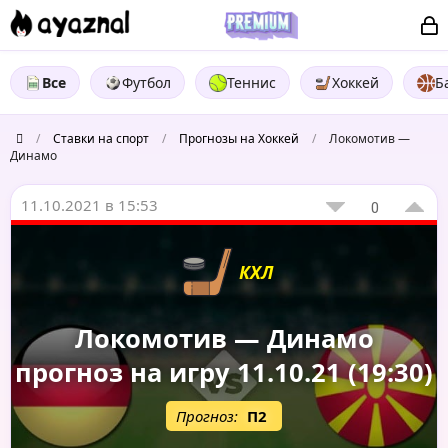
Все
Футбол
Теннис
Хоккей
Б
/
Ставки на спорт
/
Прогнозы на Хоккей
/
Локомотив —
Динамо
11.10.2021 в 15:53
0
КХЛ
Локомотив — Динамо
прогноз на игру 11.10.21 (19:30)
Прогноз:
П2