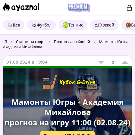
Все
Футбол
Теннис
Хоккей
Б
/
Ставки на спорт
/
Прогнозы на Хоккей
/
Мамонты Югры -
Академия Михайлова
01.08.2024 в 19:04
0
Кубок G-Drive
Мамонты Югры - Академия
Михайлова
прогноз на игру 11:00 (02.08.24)