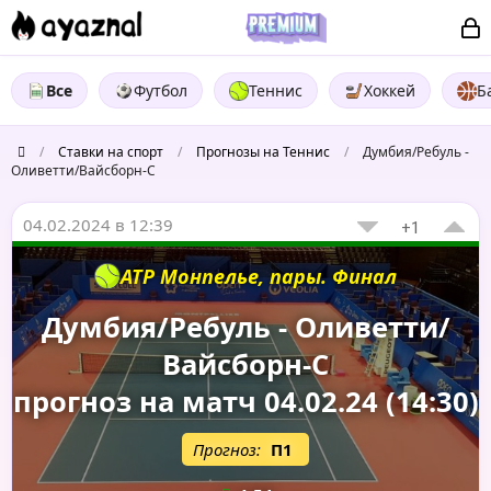
Все
Футбол
Теннис
Хоккей
Б
/
Ставки на спорт
/
Прогнозы на Теннис
/
Думбия/Ребуль -
Оливетти/Вайсборн-С
04.02.2024 в 12:39
+1
АТР Монпелье, пары. Финал
Думбия/Ребуль - Оливетти/
Вайсборн-С
прогноз на матч 04.02.24 (14:30)
Прогноз:
П1