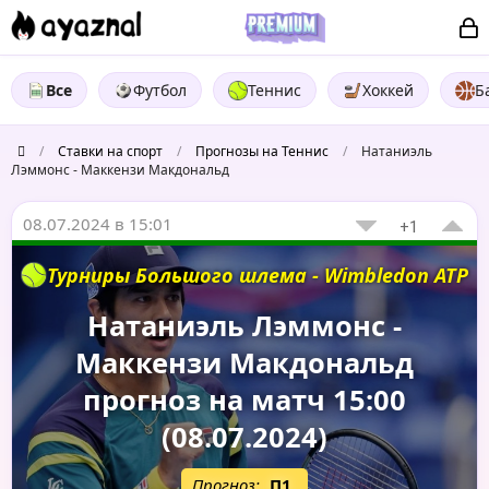
Все
Футбол
Теннис
Хоккей
Б
/
Ставки на спорт
/
Прогнозы на Теннис
/
Натаниэль
Лэммонс - Маккензи Макдональд
08.07.2024 в 15:01
+1
Турниры Большого шлема - Wimbledon ATP
Натаниэль Лэммонс -
Маккензи Макдональд
прогноз на матч 15:00
(08.07.2024)
Прогноз:
П1