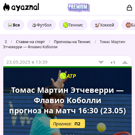
Все
Футбол
Теннис
Хоккей
Б
/
Ставки на спорт
/
Прогнозы на Теннис
/
Томас Мартин
Этчеверри — Флавио Коболли
23.05.2025 в 13:39
+1
ATP
Томас Мартин Этчеверри —
Флавио Коболли
прогноз на матч 16:30 (23.05)
Прогноз:
П2