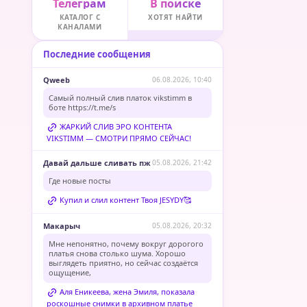
Телеграм
В поиске
КАТАЛОГ С
ХОТЯТ НАЙТИ
КАНАЛАМИ
Последние сообщения
Qweeb
06.08.2026, 10:40
Самый полный слив платок vikstimm в
боте
https://t.me/s
ЖАРКИЙ СЛИВ ЭРО КОНТЕНТА
VIKSTIMM — СМОТРИ ПРЯМО СЕЙЧАС!
Давай дальше сливать пж
05.08.2026, 21:42
Где новые посты
Купил и слил контент Твоя JESYDY🥰
Макарыч
05.08.2026, 20:32
Мне непонятно, почему вокруг дорогого
платья снова столько шума. Хорошо
выглядеть приятно, но сейчас создаётся
ощущение,
Аля Еникеева, жена Эмиля, показала
роскошные снимки в архивном платье