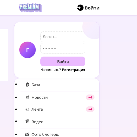
П
Войти
Г
Войти
Напомнить?
Регистрация
🏠
База
📰
Новости
+4
📜
Лента
+4
📹
Видео
📸
Фото блогерш