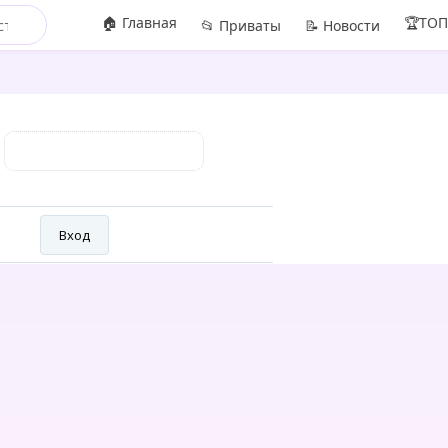
🏠 Главная
🏆ТО
📂 Приваты
📝 Новости
: