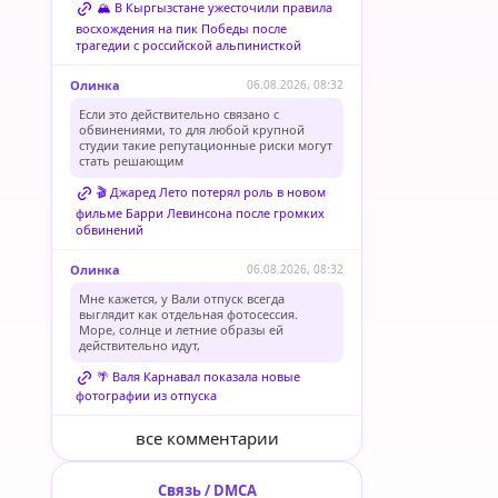
🏔️ В Кыргызстане ужесточили правила
восхождения на пик Победы после
трагедии с российской альпинисткой
Олинка
06.08.2026, 08:32
Если это действительно связано с
обвинениями, то для любой крупной
студии такие репутационные риски могут
стать решающим
🎬 Джаред Лето потерял роль в новом
фильме Барри Левинсона после громких
обвинений
Олинка
06.08.2026, 08:32
Мне кажется, у Вали отпуск всегда
выглядит как отдельная фотосессия.
Море, солнце и летние образы ей
действительно идут,
🌴 Валя Карнавал показала новые
фотографии из отпуска
все комментарии
Связь / DMCA