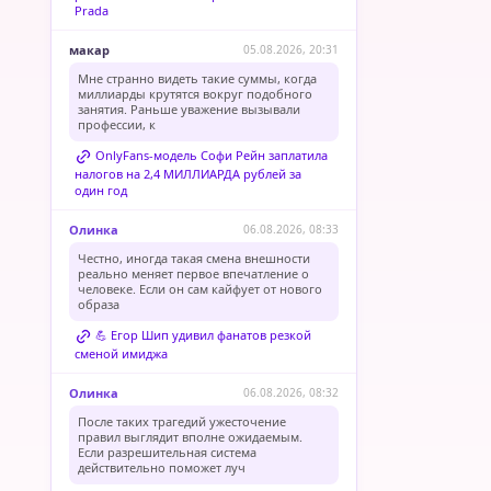
Prada
макар
05.08.2026, 20:31
Мне странно видеть такие суммы, когда
миллиарды крутятся вокруг подобного
занятия. Раньше уважение вызывали
профессии, к
OnlyFans-модель Софи Рейн заплатила
налогов на 2,4 МИЛЛИАРДА рублей за
один год
Олинка
06.08.2026, 08:33
Честно, иногда такая смена внешности
реально меняет первое впечатление о
человеке. Если он сам кайфует от нового
образа
💪 Егор Шип удивил фанатов резкой
сменой имиджа
Олинка
06.08.2026, 08:32
После таких трагедий ужесточение
правил выглядит вполне ожидаемым.
Если разрешительная система
действительно поможет луч