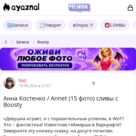
Записи
Говорят
вОпрос ?!
СЛИВЫ
/
Записи
/
Boosty
boz
0
19.08.2024 в 21:57
Анна Костенко / Annet (15 фото) сливы с
Boosty
«Девушка играет, и с поразительным успехом, в WoT?
Это – фантастика! Известная геймерша в Варкрафте?
Заверните эту книжку-сказку, на досуге почитаю.