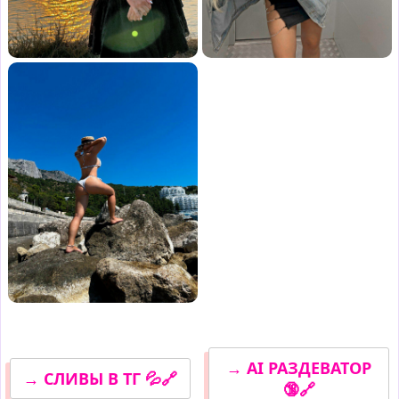
→ AI РАЗДЕВАТОР
→ СЛИВЫ В ТГ 💦🔗
🔞🔗