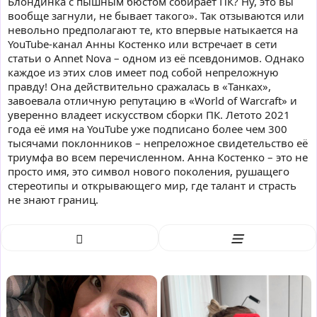
Блондинка с пышным бюстом собирает ПК? Ну, это вы
вообще загнули, не бывает такого». Так отзываются или
невольно предполагают те, кто впервые натыкается на
YouTube-канал Анны Костенко или встречает в сети
статьи о Annet Nova – одном из её псевдонимов. Однако
каждое из этих слов имеет под собой непреложную
правду! Она действительно сражалась в «Танках»,
завоевала отличную репутацию в «World of Warcraft» и
уверенно владеет искусством сборки ПК. Летото 2021
года её имя на YouTube уже подписано более чем 300
тысячами поклонников – непреложное свидетельство её
триумфа во всем перечисленном. Анна Костенко – это не
просто имя, это символ нового поколения, рушащего
стереотипы и открывающего мир, где талант и страсть
не знают границ.