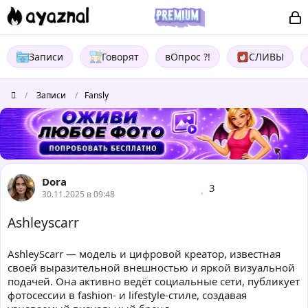
Записи
Говорят
вОпрос ?!
СЛИВЫ
/
Записи
/
Fansly
Dora
3
30.11.2025 в 09:48
Ashleyscarr
AshleyScarr — модель и цифровой креатор, известная
своей выразительной внешностью и яркой визуальной
подачей. Она активно ведёт социальные сети, публикует
фотосессии в fashion- и lifestyle-стиле, создавая