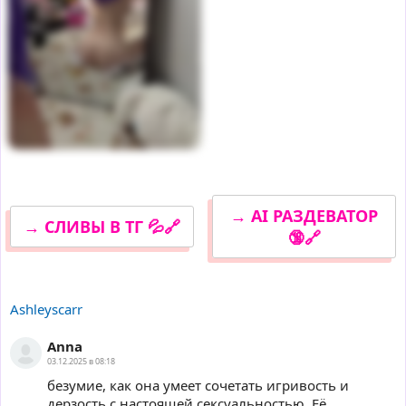
→ AI РАЗДЕВАТОР
→ СЛИВЫ В ТГ 💦🔗
🔞🔗
Ashleyscarr
Anna
03.12.2025 в 08:18
безумие, как она умеет сочетать игривость и
дерзость с настоящей сексуальностью. Её