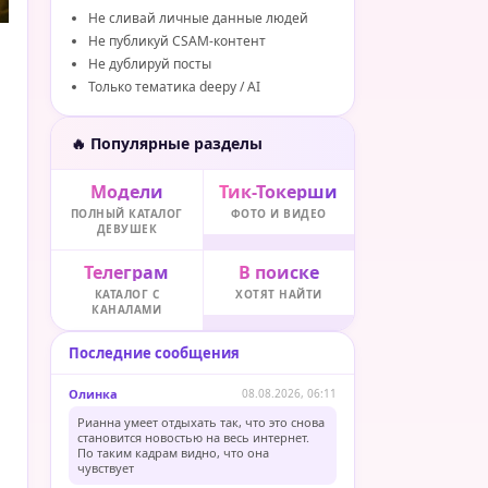
Не сливай личные данные людей
Не публикуй CSAM-контент
Не дублируй посты
Только тематика deepy / AI
🔥 Популярные разделы
Модели
Тик-Токерши
ПОЛНЫЙ КАТАЛОГ
ФОТО И ВИДЕО
ДЕВУШЕК
Телеграм
В поиске
КАТАЛОГ С
ХОТЯТ НАЙТИ
КАНАЛАМИ
Последние сообщения
Олинка
08.08.2026, 06:11
Рианна умеет отдыхать так, что это снова
становится новостью на весь интернет.
По таким кадрам видно, что она
чувствует