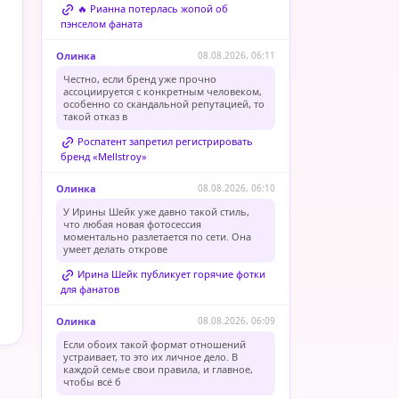
🔥 Рианна потерлась жопой об
пэнселом фаната
Олинка
08.08.2026, 06:11
Честно, если бренд уже прочно
ассоциируется с конкретным человеком,
особенно со скандальной репутацией, то
такой отказ в
Роспатент запретил регистрировать
бренд «Mellstroy»
Олинка
08.08.2026, 06:10
У Ирины Шейк уже давно такой стиль,
что любая новая фотосессия
моментально разлетается по сети. Она
умеет делать открове
Ирина Шейк публикует горячие фотки
для фанатов
Олинка
08.08.2026, 06:09
Если обоих такой формат отношений
устраивает, то это их личное дело. В
каждой семье свои правила, и главное,
чтобы всё б