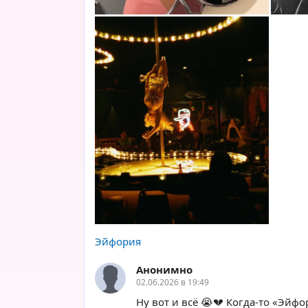
Эйфория
Анонимно
02.06.2026 в 19:49
Ну вот и всё 😭💔 Когда-то «Эйфо