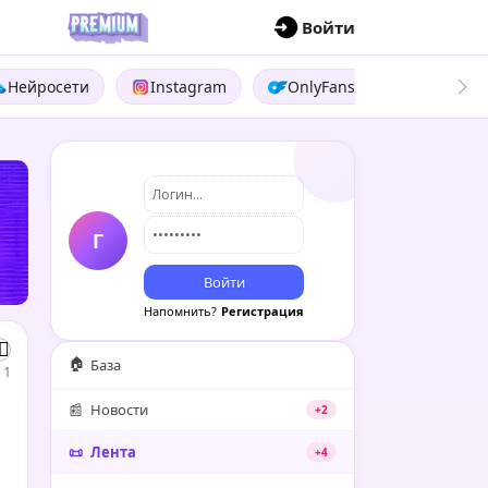
П
Войти
Нейросети
Instagram
OnlyFans
Boosty
Г
Войти
Напомнить?
Регистрация
🏠
База
1
📰
Новости
+2
📜
Лента
+4