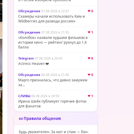
Обсуждение
·
❤ 0
07.08.2026 в 22:07
Скамеры начали использовать Ким и
Wildberries для развода россиян
Обсуждение
·
❤ 1
07.08.2026 в 21:55
«Колобок» назвали худшим фильмом в
истории кино — рейтинг рухнул до 1,6
балла
Telegram
·
❤ 0
07.08.2026 в 20:43
Actress Heaven ❤️
Обсуждение
·
❤ 0
06.08.2026 в 21:40
Марго призналась, что давно замужем
за...
СЛИВЫ
·
❤ 1
06.08.2026 в 20:59
Ирина Шейк публикует горячие фотки
для фанатов
📜 Правила общения
Будь уважителен. За мат и спам — бан.