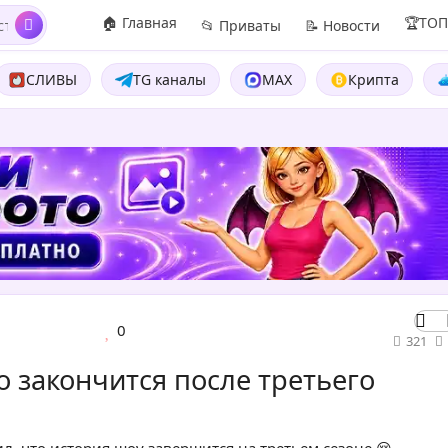
🏠 Главная
🏆ТО
📂 Приваты
📝 Новости
СЛИВЫ
TG каналы
MAX
Крипта
0
321
 закончится после третьего