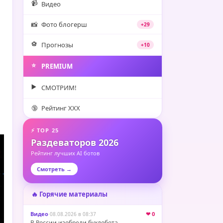
📹
Видео
📸
Фото блогерш
+29
⚽️
Прогнозы
+10
⭐️
PREMIUM
▶️
СМОТРИМ!
🔞
Рейтинг XXX
⚡ TOP 25
Раздеваторов 2026
Рейтинг лучших AI ботов
Смотреть →
🔥 Горячие материалы
Видео
·
❤ 0
08.08.2026 в 08:37
В России изобрели бухлобота