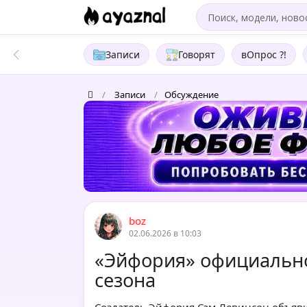
Записи
Говорят
вОпрос ?!
/
Записи
/
Обсуждение
boz
02.06.2026 в 10:03
«Эйфория» официально
сезона