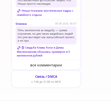
постановочных фотосессий. Видно, что
Нюша просто наслаждае
Нюша показала трогательные кадры с
семейного отдыха
Олинка
08.08.2026, 06:07
Пять миллионов за свадьбу — сумма
огромная, но для таких медийных людей
это уже выглядит как масштабный проект,
а не про
💍 Свадьба Клавы Коки и Димы
Масленникова обошлась примерно в 5
миллионов рублей
все комментарии
Связь / DMCA
с 7:00 до 21:00 по МСК