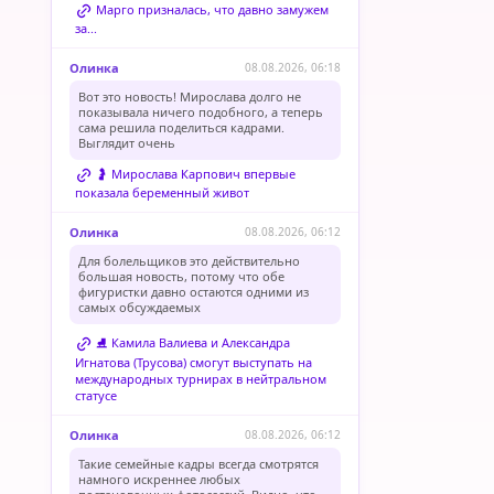
Марго призналась, что давно замужем
за...
Олинка
08.08.2026, 06:18
Вот это новость! Мирослава долго не
показывала ничего подобного, а теперь
сама решила поделиться кадрами.
Выглядит очень
🤰 Мирослава Карпович впервые
показала беременный живот
Олинка
08.08.2026, 06:12
Для болельщиков это действительно
большая новость, потому что обе
фигуристки давно остаются одними из
самых обсуждаемых
⛸️ Камила Валиева и Александра
Игнатова (Трусова) смогут выступать на
международных турнирах в нейтральном
статусе
Олинка
08.08.2026, 06:12
Такие семейные кадры всегда смотрятся
намного искреннее любых