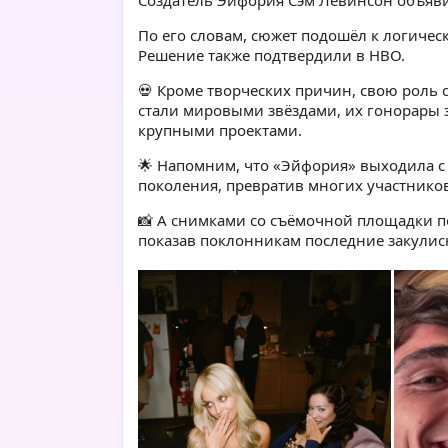
Создатель Эйфория Сэм Левинсон объявил
По его словам, сюжет подошёл к логичес
Решение также подтвердили в HBO.
💀 Кроме творческих причин, свою роль 
стали мировыми звёздами, их гонорары 
крупными проектами.
🌟 Напомним, что «Эйфория» выходила с 
поколения, превратив многих участников
📸 А снимками со съёмочной площадки п
показав поклонникам последние закулис