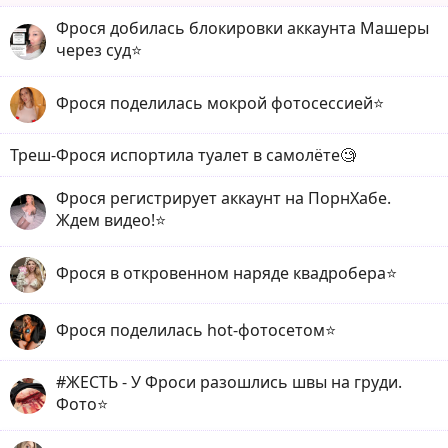
Фрося добилась блокировки аккаунта Машеры
через суд⭐️
Фрося поделилась мокрой фотосессией⭐️
Треш-Фрося испортила туалет в самолёте🧐
Фрося регистрирует аккаунт на ПорнХабе.
Ждем видео!⭐️
Фрося в откровенном наряде квадробера⭐️
Фрося поделилась hot-фотосетом⭐️
#ЖЕСТЬ - У Фроси разошлись швы на груди.
Фото⭐️