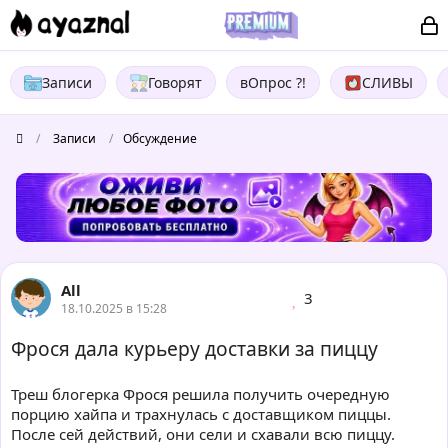
Записи
Говорят
вОпрос ?!
СЛИВЫ
/
Записи
/
Обсуждение
All
3
18.10.2025 в 15:28
Фрося дала курьеру доставки за пиццу
Треш блогерка Фрося решила получить очередную
порцию хайпа и трахнулась с доставщиком пиццы.
После сей действий, они сели и схавали всю пиццу.