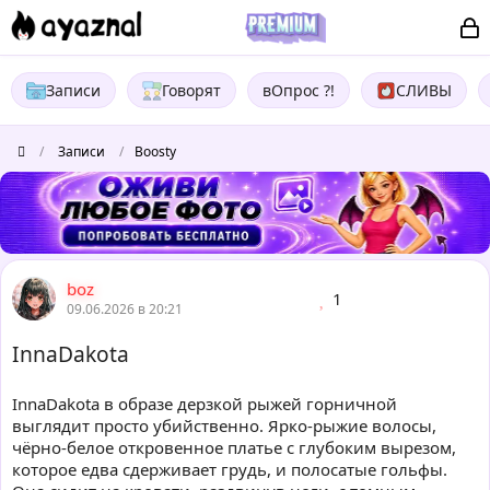
Записи
Говорят
вОпрос ?!
СЛИВЫ
/
Записи
/
Boosty
boz
1
09.06.2026 в 20:21
InnaDakota
InnaDakota в образе дерзкой рыжей горничной
выглядит просто убийственно. Ярко-рыжие волосы,
чёрно-белое откровенное платье с глубоким вырезом,
которое едва сдерживает грудь, и полосатые гольфы.