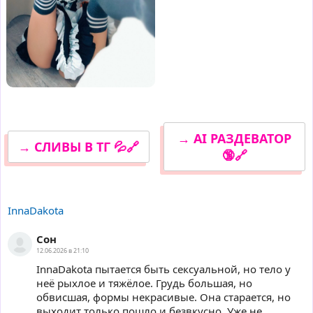
→ AI РАЗДЕВАТОР
→ СЛИВЫ В ТГ 💦🔗
🔞🔗
InnaDakota
Сон
12.06.2026 в 21:10
InnaDakota пытается быть сексуальной, но тело у
неё рыхлое и тяжёлое. Грудь большая, но
обвисшая, формы некрасивые. Она старается, но
выходит только пошло и безвкусно. Уже не