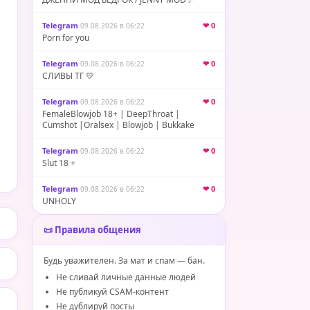
Telegram
·
❤ 0
09.08.2026 в 06:22
Porn for you
Telegram
·
❤ 0
09.08.2026 в 06:22
СЛИВЫ ТГ 💛
Telegram
·
❤ 0
09.08.2026 в 06:22
FemaleBlowjob 18+ | DeepThroat |
Cumshot |Oralsex | Blowjob | Bukkake
Telegram
·
❤ 0
09.08.2026 в 06:22
Slut 18 +
Telegram
·
❤ 0
09.08.2026 в 06:22
UNHOLY
📜 Правила общения
Будь уважителен. За мат и спам — бан.
Не сливай личные данные людей
Не публикуй CSAM-контент
Не дублируй посты