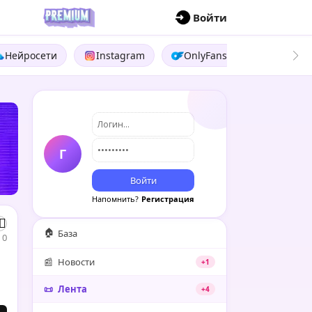
П
Войти
Нейросети
Instagram
OnlyFans
Boosty
Г
Войти
Напомнить?
Регистрация
🏠
База
0
📰
Новости
+1
📜
Лента
+4