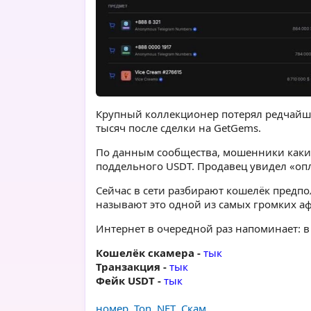
Крупный коллекционер потерял редчайш
тысяч после сделки на GetGems.
По данным сообщества, мошенники каки
поддельного USDT. Продавец увидел «опл
Сейчас в сети разбирают кошелёк предпо
называют это одной из самых громких аф
Интернет в очередной раз напоминает: в
Кошелёк скамера -
тык
Транзакция -
тык
Фейк USDT -
тык
номер
,
Ton
,
NFT
,
Скам