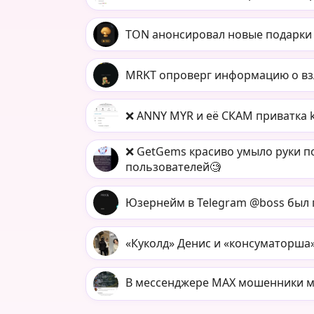
TON анонсировал новые подарки
MRKT опроверг информацию о взл
❌ ANNY MYR и её СКАМ приватка 
❌ GetGems красиво умыло руки по
пользователей🧐
Юзернейм в Telegram @boss был пр
«Куколд» Денис и «консуматорша
В мессенджере MAX мошенники ма