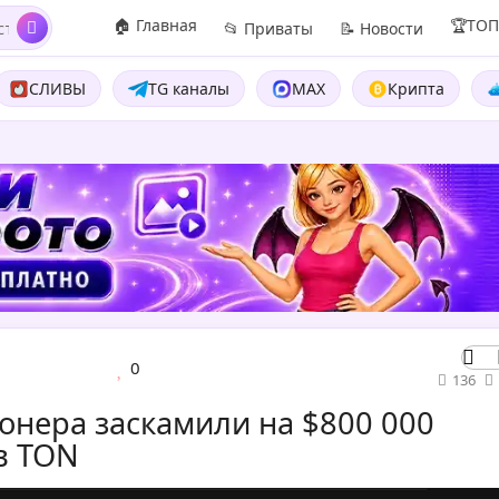
🏠 Главная
🏆ТО
📂 Приваты
📝 Новости
СЛИВЫ
TG каналы
MAX
Крипта
0
136
онера заскамили на $800 000
в TON