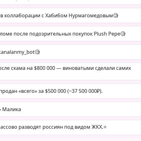
 в коллаборации с Хабибом Нурмагомедовым🧐
оме после подозрительных покупок Plush Pepe🧐
kanalanmy_bot🧐
сле скама на $800 000 — виноватыми сделали самих
одан «всего» за $500 000 (~37 500 000₽).
» Малика
ссово разводят россиян под видом ЖКХ.⭐️