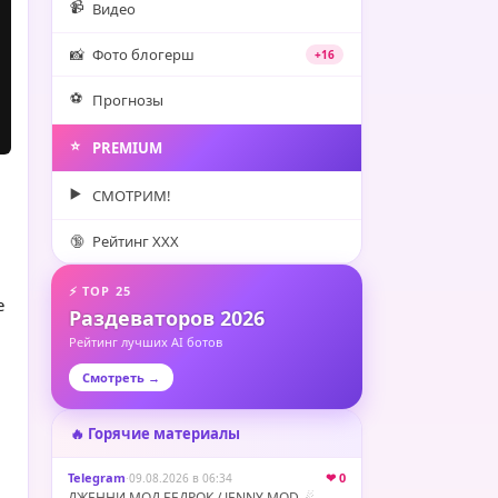
📹
Видео
📸
Фото блогерш
+16
⚽️
Прогнозы
⭐️
PREMIUM
▶️
СМОТРИМ!
🔞
Рейтинг XXX
⚡ TOP 25
е
Раздеваторов 2026
Рейтинг лучших AI ботов
Смотреть →
🔥 Горячие материалы
Telegram
·
❤ 0
09.08.2026 в 06:34
ДЖЕННИ МОД БЕДРОК / JENNY MOD ☄