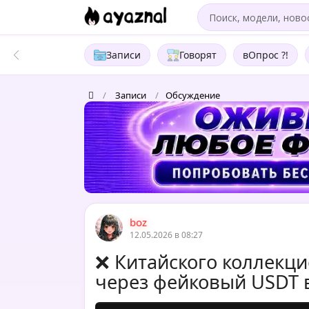
Записи
Говорят
вОпрос ?!
/
Записи
/
Обсуждение
boz
12.05.2026 в 08:27
❌ Китайского коллекци
через фейковый USDT 