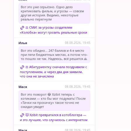
Вот это уже серьёзно. Одно дело
критиковать фильм, а угрозы — совсем
другая история. Видимо, некоторые
реально перегнули
⚖️ СМИ: за угрозы создателям
«Колобка» могут грозить реальные сроки
Илья
08.08.2026, 19:45
Вот это обидно… 247 баллов и 4-е место
при пяти бюджетных местах, а потом что-
то пошло не так. Надеюсь, всё решится 🙏
⚖️ Абитуриентку сначала поздравили с
поступлением, а через два дня заявили,
что она не зачислена
Мася
08.08.2026, 19:45
Вот это поворот 😂 Xzibit теперь с
котиками — кто бы мог подумать! После
«Тачки на прокачку» такое точно не
ожидал увидет
🐱 Xzibit превратился в котоблогера —
и это лучшее, что случилось с интернетом
Мася
08.08.2026, 19:45