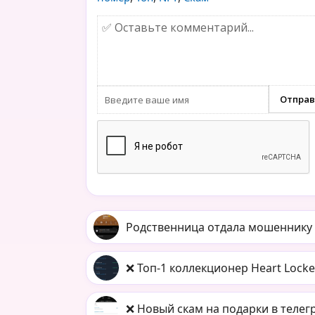
Родственница отдала мошеннику 9 
❌ Топ-1 коллекционер Heart Locke
❌ Новый скам на подарки в телег