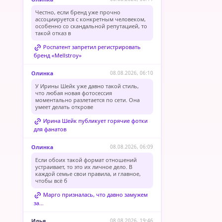
Честно, если бренд уже прочно
ассоциируется с конкретным человеком,
особенно со скандальной репутацией, то
такой отказ в
Роспатент запретил регистрировать
бренд «Mellstroy»
Олинка
08.08.2026, 06:10
У Ирины Шейк уже давно такой стиль,
что любая новая фотосессия
моментально разлетается по сети. Она
умеет делать открове
Ирина Шейк публикует горячие фотки
для фанатов
Олинка
08.08.2026, 06:09
Если обоих такой формат отношений
устраивает, то это их личное дело. В
каждой семье свои правила, и главное,
чтобы всё б
Марго призналась, что давно замужем
за...
Илья
08.08.2026, 19:46