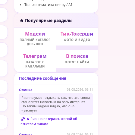
Только тематика deepy / AI
🔥 Популярные разделы
Модели
Тик-Токерши
ПОЛНЫЙ КАТАЛОГ
ФОТО И ВИДЕО
ДЕВУШЕК
Телеграм
В поиске
КАТАЛОГ С
ХОТЯТ НАЙТИ
КАНАЛАМИ
Последние сообщения
Олинка
08.08.2026, 06:11
Рианна умеет отдыхать так, что это снова
становится новостью на весь интернет.
По таким кадрам видно, что она
чувствует
🔥 Рианна потерлась жопой об
пэнселом фаната
Олинка
08.08.2026, 06:11