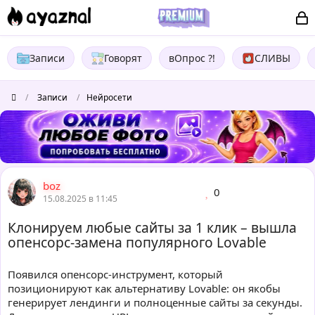
Записи
Говорят
вОпрос ?!
СЛИВЫ
/
Записи
/
Нейросети
boz
0
15.08.2025 в 11:45
Клонируем любые сайты за 1 клик – вышла
опенсорс-замена популярного Lovable
Появился опенсорс-инструмент, который
позиционируют как альтернативу Lovable: он якобы
генерирует лендинги и полноценные сайты за секунды.