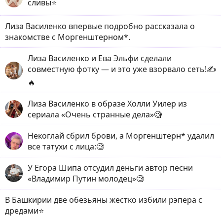
сливы⭐️
Лиза Василенко впервые подробно рассказала о
знакомстве с Моргенштерном*.
Лиза Василенко и Ева Эльфи сделали
совместную фотку — и это уже взорвало сеть!✍️
🔥
Лиза Василенко в образе Холли Уилер из
сериала «Очень странные дела»🧐
Некоглай сбрил брови, а Моргенштерн* удалил
все татухи с лица:🧐
У Егора Шипа отсудил деньги автор песни
«Владимир Путин молодец»🧐
В Башкирии две обезьяны жестко избили рэпера с
дредами⭐️