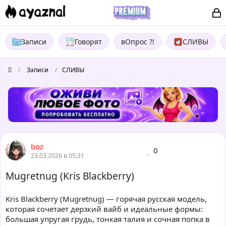
Записи
Говорят
вОпрос ?!
СЛИВЫ
/
Записи
/
СЛИВЫ
boz
0
23.03.2026 в 05:31
Mugretnug (Kris Blackberry)
Kris Blackberry (Mugretnug) — горячая русская модель,
которая сочетает дерзкий вайб и идеальные формы:
большая упругая грудь, тонкая талия и сочная попка в