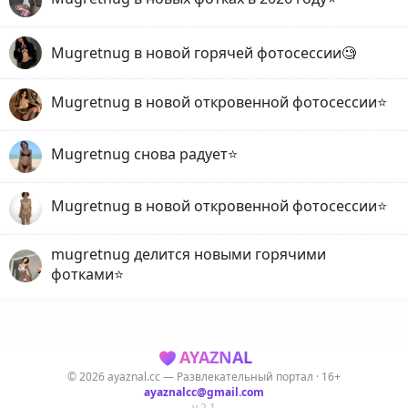
Mugretnug в новой горячей фотосессии🧐
Mugretnug в новой откровенной фотосессии⭐️
Mugretnug снова радует⭐️
Mugretnug в новой откровенной фотосессии⭐️
mugretnug делится новыми горячими
фотками⭐️
AYAZNAL
© 2026 ayaznal.cc — Развлекательный портал · 16+
ayaznalcc@gmail.com
v 2.1