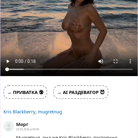
→ ПРИВАТКА 🔞
→ AI РАЗДЕВАТОР 😈
Kris Blackberry
,
mugretnug
Морг
25.03.2026 в 04:00
Mugretnug, она же Kris Blackberry, постоянно