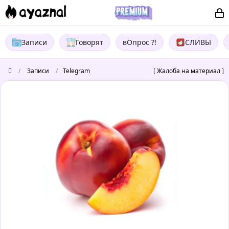
Записи
Говорят
вОпрос ?!
СЛИВЫ
/
Записи
/
Telegram
[ Жалоба на материал ]