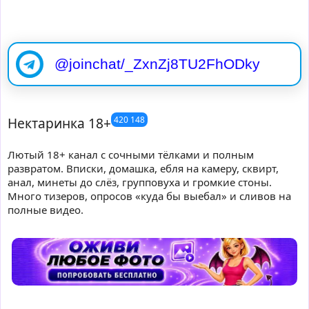
@joinchat/_ZxnZj8TU2FhODky
Нектаринка 18+
420 148
Лютый 18+ канал с сочными тёлками и полным
развратом. Вписки, домашка, ебля на камеру, сквирт,
анал, минеты до слёз, групповуха и громкие стоны.
Много тизеров, опросов «куда бы выебал» и сливов на
полные видео.