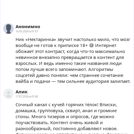
👍
👎
😂
😱
😡
😢
0
0
0
0
0
0
Анонимно
16.05.2026 в 07:57
Ник «Нектаринка» звучит настолько мило, что мозг
вообще не готов к приписке 18+ 😅 Интернет
обожает этот контраст, когда что-то максимально
невинное внезапно превращается в контент для
взрослых. И ведь именно такие названия люди
потом лучше всего запоминают. Алгоритмы
соцсетей давно поняли: чем страннее сочетание
вайба и подачи — тем сильнее аудитория залипает.
Алик
17.07.2026 в 07:40
Сочный канал с кучей горячих тёлок! Вписки,
домашка, групповуха, сквирт, анал и громкие
стоны. Много тизеров и опросов, где можно
поучаствовать. Контент очень живой и
разнообразный, постоянно добавляют новое.