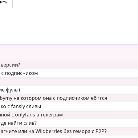
 версии?
н с подписчиком
ие фулы)
ubymy на котором она с подписчиком еб*тся
о с fansly сливы
ой с onlyfans в телеграм
де найти слив?
гните или на Wildberries без гемора с P2P?