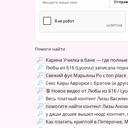
Помоги найти
Карина Училка в бане — где полные
Любы из Б16 (Lyuovu) записала пор
Свежий фул Марьяны Ро с ton place
Секс Киры Аврорки с братом (и друг
🔞
Новое видео от Любы из Б16 / Ly
Весь платный контент Лизы Василенк
помогите найти контент Лизы Анохин
у даши дошик вышел нюдс контнет, г
Как платить криптой в Пятёрочке, Ма