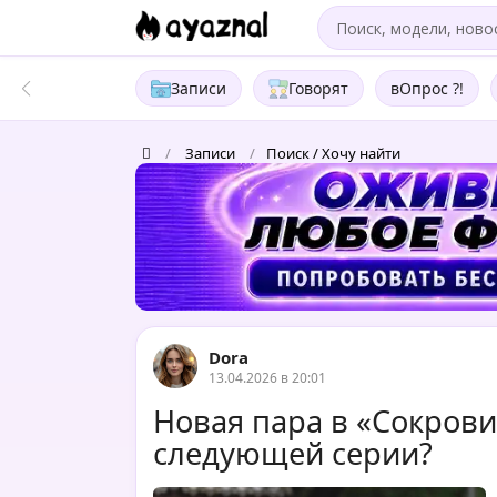
Записи
Говорят
вОпрос ?!
/
Записи
/
Поиск / Хочу найти
Dora
13.04.2026 в 20:01
Новая пара в «Сокров
следующей серии?