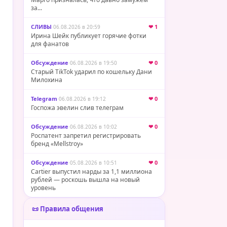
за...
СЛИВЫ
·
❤ 1
06.08.2026 в 20:59
Ирина Шейк публикует горячие фотки
для фанатов
Обсуждение
·
❤ 0
06.08.2026 в 19:50
Старый TikTok ударил по кошельку Дани
Милохина
Telegram
·
❤ 0
06.08.2026 в 19:12
Госпожа эвелин слив телеграм
Обсуждение
·
❤ 0
06.08.2026 в 10:02
Роспатент запретил регистрировать
бренд «Mellstroy»
Обсуждение
·
❤ 0
05.08.2026 в 10:51
Cartier выпустил нарды за 1,1 миллиона
рублей — роскошь вышла на новый
уровень
📜 Правила общения