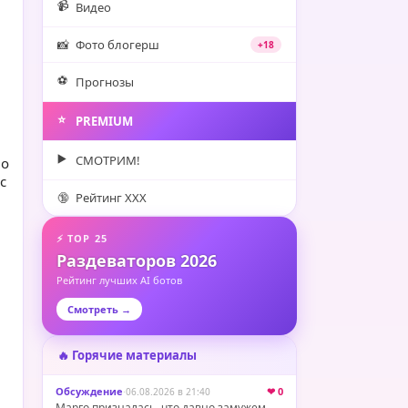
📹
Видео
📸
Фото блогерш
+18
⚽️
Прогнозы
⭐️
PREMIUM
▶️
СМОТРИМ!
По
с
🔞
Рейтинг XXX
⚡ TOP 25
Раздеваторов 2026
Рейтинг лучших AI ботов
Смотреть →
🔥 Горячие материалы
Обсуждение
·
❤ 0
06.08.2026 в 21:40
Марго призналась, что давно замужем