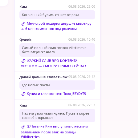
Ким
06.08.2026, 23:00
Конченный бурим, сгниет от рака
Меллстрой подарил девушке квартиру
за 6 млн комментов под роликом
Qweeb
06.08.2026, 10:40
Самый полный слив платок vikstimm в
боте
https://t.me/s
ЖАРКИЙ СЛИВ ЭРО КОНТЕНТА
VIKSTIMM — СМОТРИ ПРЯМО СЕЙЧАС!
Давай дальше сливать пж
05.08.2026, 21:42
Где новые посты
Купил и слил контент Твоя JESYDY🥰
Ким
06.08.2026, 22:57
Нах эта узкоглазая нужна. Пусть в корее
свои вб открывает
📦 Татьяна Ким выступила с жёстким
заявлением после атак на склады
Wildberries