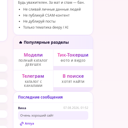
Будь уважителен. За мат и спам — бан.
Не сливай личные данные людей
Не публикуй CSAM-контент
Не дублируй посты
Только тематика deepy / AI
🔥 Популярные разделы
Модели
Тик-Токерши
ПОЛНЫЙ КАТАЛОГ
ФОТО И ВИДЕО
ДЕВУШЕК
Телеграм
В поиске
КАТАЛОГ С
ХОТЯТ НАЙТИ
КАНАЛАМИ
Последние сообщения
Вика
07.08.2026, 01:52
Очень хороший сайт
Amiya