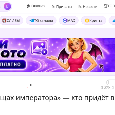
🏠 Главная
🏆ТО
📂 Приваты
📝 Новости
СЛИВЫ
TG каналы
MAX
Крипта
0
279
ищах императора» — кто придёт в