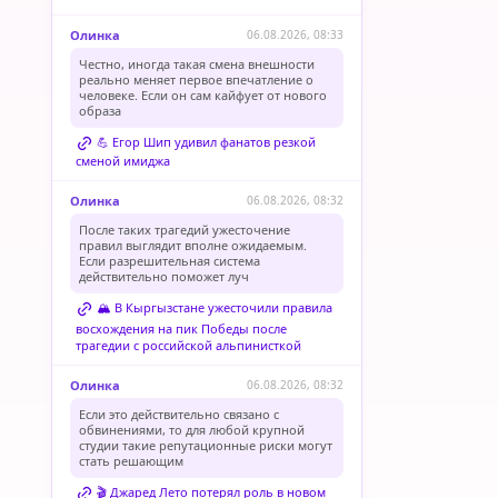
Олинка
06.08.2026, 08:33
Честно, иногда такая смена внешности
реально меняет первое впечатление о
человеке. Если он сам кайфует от нового
образа
💪 Егор Шип удивил фанатов резкой
сменой имиджа
Олинка
06.08.2026, 08:32
После таких трагедий ужесточение
правил выглядит вполне ожидаемым.
Если разрешительная система
действительно поможет луч
🏔️ В Кыргызстане ужесточили правила
восхождения на пик Победы после
трагедии с российской альпинисткой
Олинка
06.08.2026, 08:32
Если это действительно связано с
обвинениями, то для любой крупной
студии такие репутационные риски могут
стать решающим
🎬 Джаред Лето потерял роль в новом