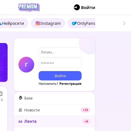
П
Войти
Нейросети
Instagram
OnlyFans
Boosty
Г
Войти
Напомнить?
Регистрация
🏠
База
0
📰
Новости
+13
📜
Лента
+4