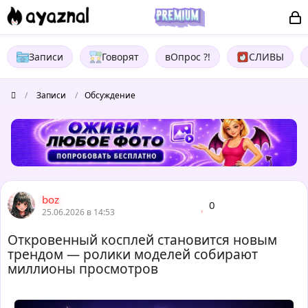
Записи
Говорят
вОпрос ?!
СЛИВЫ
/
Записи
/
Обсуждение
boz
0
25.06.2026 в 14:53
Откровенный косплей становится новым
трендом — ролики моделей собирают
миллионы просмотров