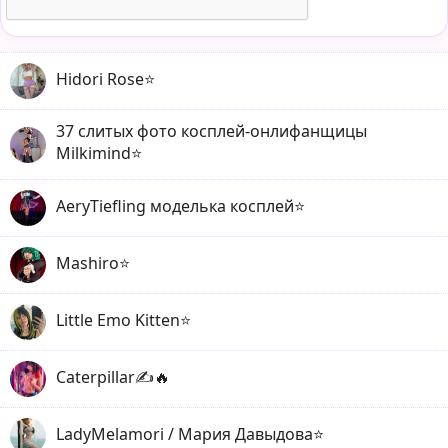
Hidori Rose⭐️
37 слитых фото косплей-онлифанщицы
Milkimind⭐️
AeryTiefling моделька косплей⭐️
Mashiro⭐️
Little Emo Kitten⭐️
Caterpillar✍️🔥
LadyMelamori / Мария Давыдова⭐️