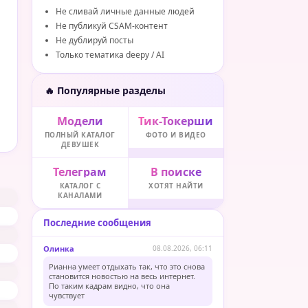
Не сливай личные данные людей
Не публикуй CSAM-контент
Не дублируй посты
Только тематика deepy / AI
🔥 Популярные разделы
Модели
Тик-Токерши
ПОЛНЫЙ КАТАЛОГ
ФОТО И ВИДЕО
ДЕВУШЕК
Телеграм
В поиске
КАТАЛОГ С
ХОТЯТ НАЙТИ
КАНАЛАМИ
Последние сообщения
Олинка
08.08.2026, 06:11
Рианна умеет отдыхать так, что это снова
становится новостью на весь интернет.
По таким кадрам видно, что она
чувствует