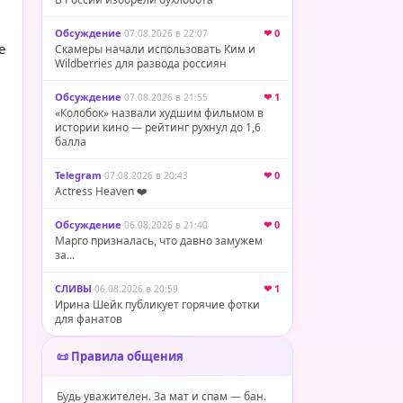
Обсуждение
·
❤ 0
07.08.2026 в 22:07
е
Скамеры начали использовать Ким и
Wildberries для развода россиян
Обсуждение
·
❤ 1
07.08.2026 в 21:55
«Колобок» назвали худшим фильмом в
истории кино — рейтинг рухнул до 1,6
балла
Telegram
·
❤ 0
07.08.2026 в 20:43
Actress Heaven ❤️
Обсуждение
·
❤ 0
06.08.2026 в 21:40
Марго призналась, что давно замужем
за...
СЛИВЫ
·
❤ 1
06.08.2026 в 20:59
Ирина Шейк публикует горячие фотки
для фанатов
📜 Правила общения
Будь уважителен. За мат и спам — бан.