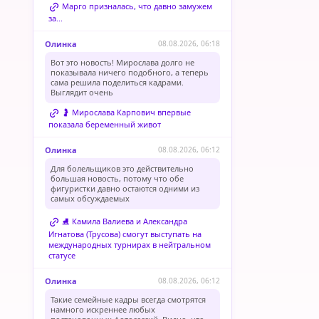
Марго призналась, что давно замужем
за...
Олинка
08.08.2026, 06:18
Вот это новость! Мирослава долго не
показывала ничего подобного, а теперь
сама решила поделиться кадрами.
Выглядит очень
🤰 Мирослава Карпович впервые
показала беременный живот
Олинка
08.08.2026, 06:12
Для болельщиков это действительно
большая новость, потому что обе
фигуристки давно остаются одними из
самых обсуждаемых
⛸️ Камила Валиева и Александра
Игнатова (Трусова) смогут выступать на
международных турнирах в нейтральном
статусе
Олинка
08.08.2026, 06:12
Такие семейные кадры всегда смотрятся
намного искреннее любых