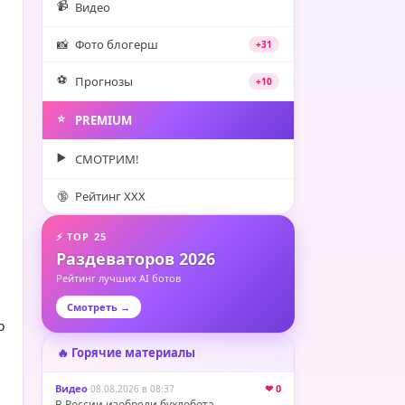
📹
Видео
📸
Фото блогерш
+31
⚽️
Прогнозы
+10
⭐️
PREMIUM
▶️
СМОТРИМ!
🔞
Рейтинг XXX
⚡ TOP 25
Раздеваторов 2026
Рейтинг лучших AI ботов
Смотреть →
ю
🔥 Горячие материалы
Видео
·
❤ 0
08.08.2026 в 08:37
В России изобрели бухлобота