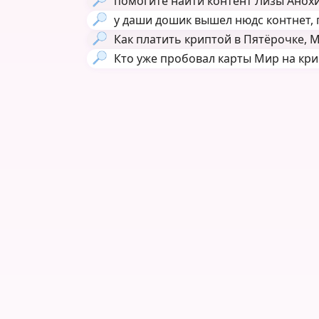
помогите найти контент Лизы Анохин
у даши дошик вышел нюдс контнет, г
Как платить криптой в Пятёрочке, Ма
Кто уже пробовал карты Мир на кри