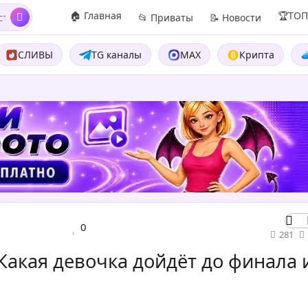
🏠 Главная
🏆ТО
📂 Приваты
📝 Новости
СЛИВЫ
TG каналы
MAX
Крипта
0
281
Какая девочка дойдёт до финала 