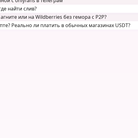
ой с onlyfans в телеграм
де найти слив?
гните или на Wildberries без гемора с P2P?
пте? Реально ли платить в обычных магазинах USDT?