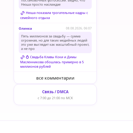
постановочных фотосессий. Видно, что
Нюша просто наслаждае
Нюша показала трогательные кадры с
семейного отдыха
Олинка
08.08.2026, 06:07
Пять миллионов за свадьбу — сумма
огромная, но для таких медийных людей
это уже выглядит как масштабный проект,
а не про
💍 Свадьба Клавы Коки и Димы
Масленникова обошлась примерно в 5
миллионов рублей
все комментарии
Связь / DMCA
с 7:00 до 21:00 по МСК