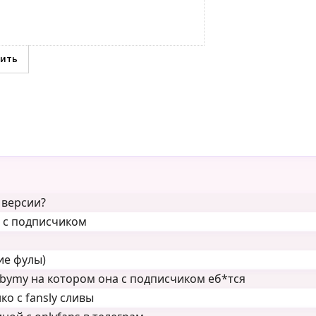
 версии?
н с подписчиком
ие фулы)
ubymy на котором она с подписчиком еб*тся
о с fansly сливы