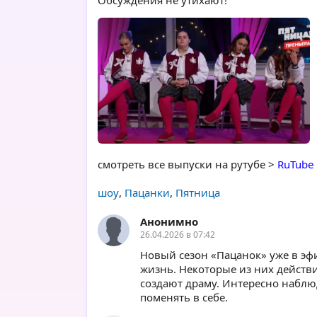
Обсуждения не утихают!
смотреть все выпуски на рутубе >
RuTube
шоу
,
Пацанки
,
Пятница
Анонимно
26.04.2026 в 07:42
Новый сезон «Пацанок» уже в эф
жизнь. Некоторые из них действит
создают драму. Интересно наблюд
поменять в себе.