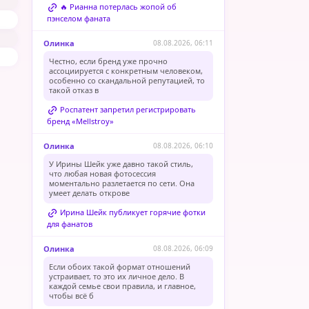
🔥 Рианна потерлась жопой об
пэнселом фаната
Олинка
08.08.2026, 06:11
Честно, если бренд уже прочно
ассоциируется с конкретным человеком,
особенно со скандальной репутацией, то
такой отказ в
Роспатент запретил регистрировать
бренд «Mellstroy»
Олинка
08.08.2026, 06:10
У Ирины Шейк уже давно такой стиль,
что любая новая фотосессия
моментально разлетается по сети. Она
умеет делать открове
Ирина Шейк публикует горячие фотки
для фанатов
Олинка
08.08.2026, 06:09
Если обоих такой формат отношений
устраивает, то это их личное дело. В
каждой семье свои правила, и главное,
чтобы всё б