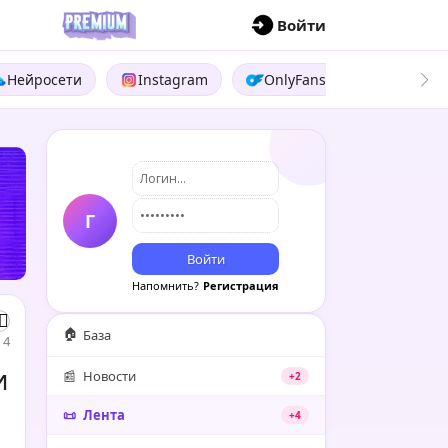
П
Войти
Нейросети
Instagram
OnlyFans
Boosty
Г
Войти
Напомнить?
Регистрация
🏠
База
4
и
📰
Новости
+2
📜
Лента
+4