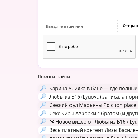
Помоги найти
Карина Училка в бане — где полные
Любы из Б16 (Lyuovu) записала пор
Свежий фул Марьяны Ро с ton place
Секс Киры Аврорки с братом (и друг
🔞
Новое видео от Любы из Б16 / Ly
Весь платный контент Лизы Василенк