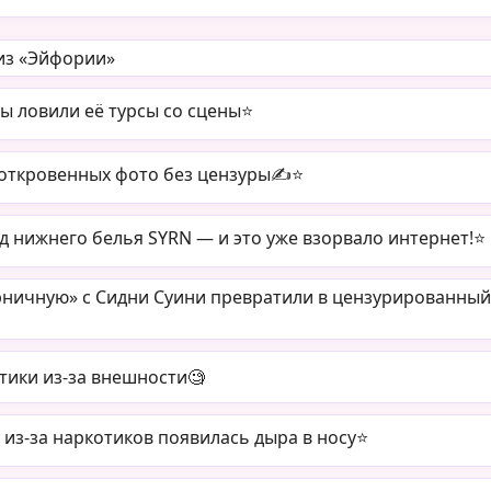
з «Эйфории»
ы ловили её турсы со сцены⭐️
 откровенных фото без цензуры✍️⭐️
д нижнего белья SYRN — и это уже взорвало интернет!⭐️
орничную» с Сидни Суини превратили в цензурированный
тики из-за внешности🧐
из-за наркотиков появилась дыра в носу⭐️