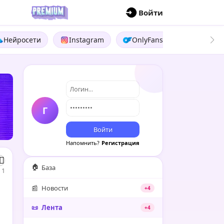
П
Войти
Нейросети
Instagram
OnlyFans
Boosty
Г
Войти
Напомнить?
Регистрация
🏠
База
1
📰
Новости
+4
📜
Лента
+4