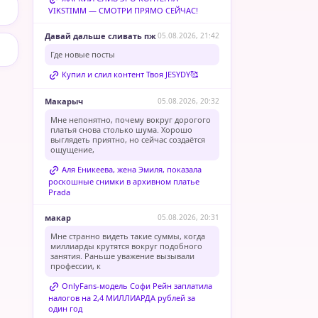
VIKSTIMM — СМОТРИ ПРЯМО СЕЙЧАС!
Давай дальше сливать пж
05.08.2026, 21:42
Где новые посты
Купил и слил контент Твоя JESYDY🥰
Макарыч
05.08.2026, 20:32
Мне непонятно, почему вокруг дорогого
платья снова столько шума. Хорошо
выглядеть приятно, но сейчас создаётся
ощущение,
Аля Еникеева, жена Эмиля, показала
роскошные снимки в архивном платье
Prada
макар
05.08.2026, 20:31
Мне странно видеть такие суммы, когда
миллиарды крутятся вокруг подобного
занятия. Раньше уважение вызывали
профессии, к
OnlyFans-модель Софи Рейн заплатила
налогов на 2,4 МИЛЛИАРДА рублей за
один год