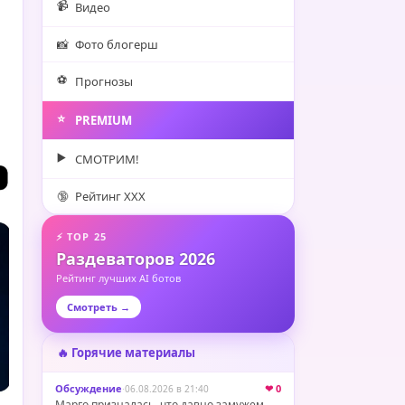
📹
Видео
📸
Фото блогерш
⚽️
Прогнозы
⭐️
PREMIUM
▶️
СМОТРИМ!
🔞
Рейтинг XXX
⚡ TOP 25
Раздеваторов 2026
Рейтинг лучших AI ботов
Смотреть →
🔥 Горячие материалы
Обсуждение
·
❤ 0
06.08.2026 в 21:40
Марго призналась, что давно замужем