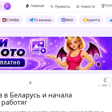
🏠 Главная
🏆ТО
📂 Приваты
📝 Новости
СЛИВЫ
TG каналы
MAX
Крипта
0
308
 в Беларусь и начала
 работяг