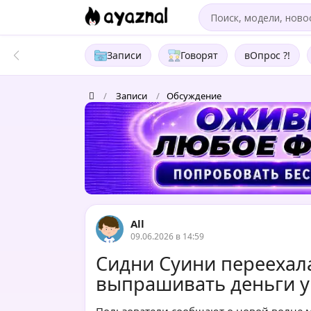
Записи
Говорят
вОпрос ?!
/
Записи
/
Обсуждение
All
09.06.2026 в 14:59
Сидни Суини переехала
выпрашивать деньги у