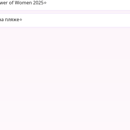
ower of Women 2025⭐️
а пляже⭐️