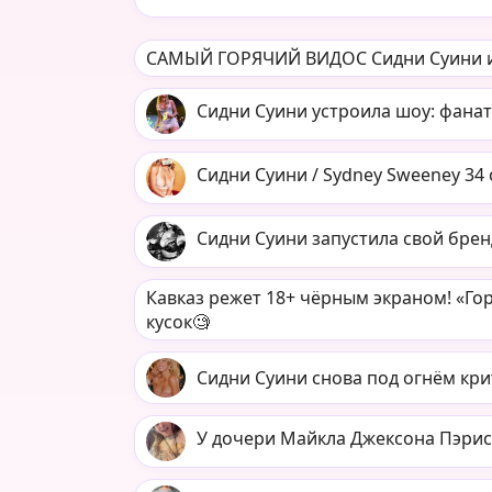
САМЫЙ ГОРЯЧИЙ ВИДОС Сидни Суини и
Сидни Суини устроила шоу: фанат
Сидни Суини / Sydney Sweeney 34
Сидни Суини запустила свой брен
Кавказ режет 18+ чёрным экраном! «Г
кусок🧐
Сидни Суини снова под огнём кри
У дочери Майкла Джексона Пэрис 