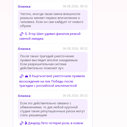
Олинка
06.08.2026, 08:33
Честно, иногда такая смена внешности
реально меняет первое впечатление о
человеке. Если он сам кайфует от нового
образа
💪 Егор Шип удивил фанатов резкой
сменой имиджа
Олинка
06.08.2026, 08:32
После таких трагедий ужесточение
правил выглядит вполне ожидаемым.
Если разрешительная система
действительно поможет луч
🏔️ В Кыргызстане ужесточили правила
восхождения на пик Победы после
трагедии с российской альпинисткой
Олинка
06.08.2026, 08:32
Если это действительно связано с
обвинениями, то для любой крупной
студии такие репутационные риски могут
стать решающим
🎬 Джаред Лето потерял роль в новом