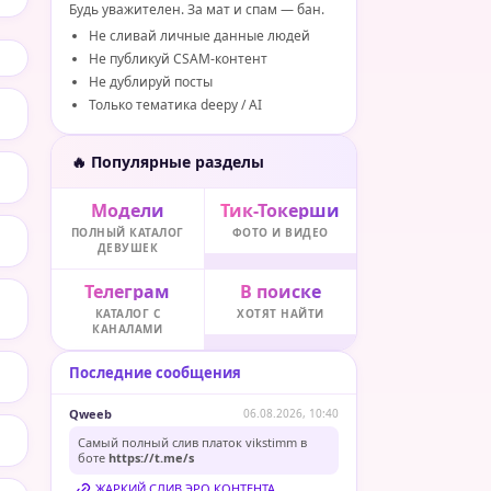
Будь уважителен. За мат и спам — бан.
Не сливай личные данные людей
Не публикуй CSAM-контент
Не дублируй посты
Только тематика deepy / AI
🔥 Популярные разделы
Модели
Тик-Токерши
ПОЛНЫЙ КАТАЛОГ
ФОТО И ВИДЕО
ДЕВУШЕК
Телеграм
В поиске
КАТАЛОГ С
ХОТЯТ НАЙТИ
КАНАЛАМИ
Последние сообщения
Qweeb
06.08.2026, 10:40
Самый полный слив платок vikstimm в
боте
https://t.me/s
ЖАРКИЙ СЛИВ ЭРО КОНТЕНТА