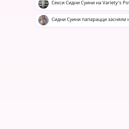
Секси Сидни Суини на Variety's P
Сидни Суини папарацци засняли н