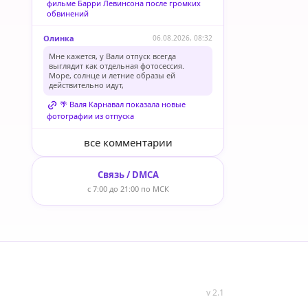
фильме Барри Левинсона после громких
обвинений
Олинка
06.08.2026, 08:32
Мне кажется, у Вали отпуск всегда
выглядит как отдельная фотосессия.
Море, солнце и летние образы ей
действительно идут,
🌴 Валя Карнавал показала новые
фотографии из отпуска
все комментарии
Связь / DMCA
с 7:00 до 21:00 по МСК
v 2.1