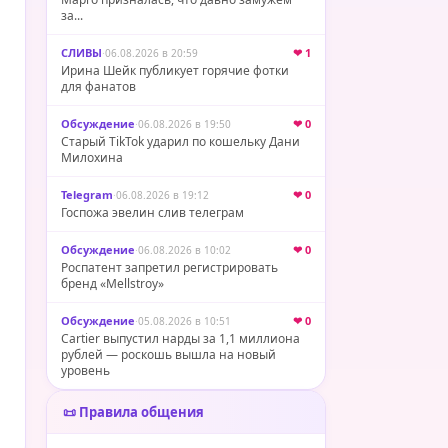
за...
СЛИВЫ
·
❤ 1
06.08.2026 в 20:59
Ирина Шейк публикует горячие фотки
для фанатов
Обсуждение
·
❤ 0
06.08.2026 в 19:50
Старый TikTok ударил по кошельку Дани
Милохина
Telegram
·
❤ 0
06.08.2026 в 19:12
Госпожа эвелин слив телеграм
Обсуждение
·
❤ 0
06.08.2026 в 10:02
Роспатент запретил регистрировать
бренд «Mellstroy»
Обсуждение
·
❤ 0
05.08.2026 в 10:51
Cartier выпустил нарды за 1,1 миллиона
рублей — роскошь вышла на новый
уровень
📜 Правила общения