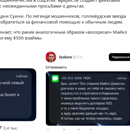
ошенничества в соцсетях: аферисты создают фейковые
с неожиданными просьбами о деньгах.
Сидни Суини. По легенде мошенников, голливудская звезда
а обратиться за финансовой помощью к обычным людям.
минает, что ранее аналогичным образом «воскресал» Майкл
ти ему $500 взаймы.