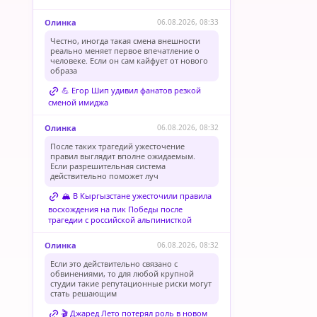
Олинка
06.08.2026, 08:33
Честно, иногда такая смена внешности
реально меняет первое впечатление о
человеке. Если он сам кайфует от нового
образа
💪 Егор Шип удивил фанатов резкой
сменой имиджа
Олинка
06.08.2026, 08:32
После таких трагедий ужесточение
правил выглядит вполне ожидаемым.
Если разрешительная система
действительно поможет луч
🏔️ В Кыргызстане ужесточили правила
восхождения на пик Победы после
трагедии с российской альпинисткой
Олинка
06.08.2026, 08:32
Если это действительно связано с
обвинениями, то для любой крупной
студии такие репутационные риски могут
стать решающим
🎬 Джаред Лето потерял роль в новом