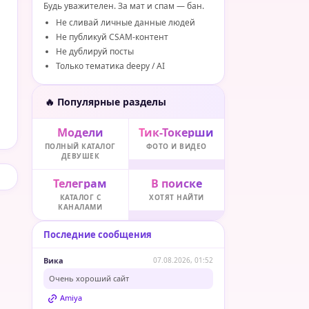
Будь уважителен. За мат и спам — бан.
Не сливай личные данные людей
Не публикуй CSAM-контент
Не дублируй посты
Только тематика deepy / AI
🔥 Популярные разделы
Модели
Тик-Токерши
ПОЛНЫЙ КАТАЛОГ
ФОТО И ВИДЕО
ДЕВУШЕК
Телеграм
В поиске
КАТАЛОГ С
ХОТЯТ НАЙТИ
КАНАЛАМИ
Последние сообщения
Вика
07.08.2026, 01:52
Очень хороший сайт
Amiya