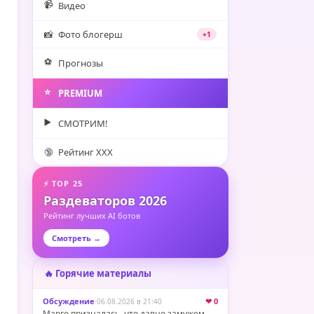
📹
Видео
📸
Фото блогерш
+1
⚽️
Прогнозы
⭐️
PREMIUM
▶️
СМОТРИМ!
🔞
Рейтинг XXX
⚡ TOP 25
Раздеваторов 2026
Рейтинг лучших AI ботов
Смотреть →
🔥 Горячие материалы
Обсуждение
·
❤ 0
06.08.2026 в 21:40
Марго призналась, что давно замужем