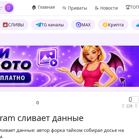
🏠 Главная
🏆ТО
📂 Приваты
📝 Новости
СЛИВЫ
TG каналы
MAX
Крипта
0
228
gram сливает данные
ивает данные: автор форка тайком собирал досье на
м.