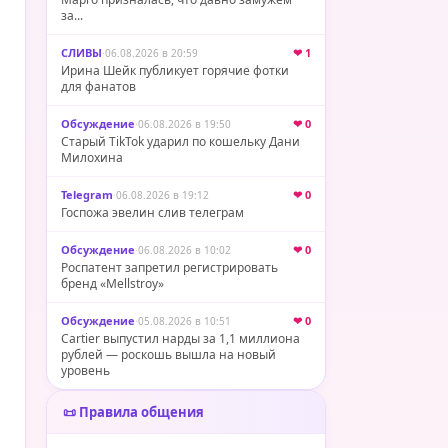
за...
СЛИВЫ
·
❤ 1
06.08.2026 в 20:59
Ирина Шейк публикует горячие фотки
для фанатов
Обсуждение
·
❤ 0
06.08.2026 в 19:50
Старый TikTok ударил по кошельку Дани
Милохина
Telegram
·
❤ 0
06.08.2026 в 19:12
Госпожа эвелин слив телеграм
Обсуждение
·
❤ 0
06.08.2026 в 10:02
Роспатент запретил регистрировать
бренд «Mellstroy»
Обсуждение
·
❤ 0
05.08.2026 в 10:51
Cartier выпустил нарды за 1,1 миллиона
рублей — роскошь вышла на новый
уровень
📜 Правила общения