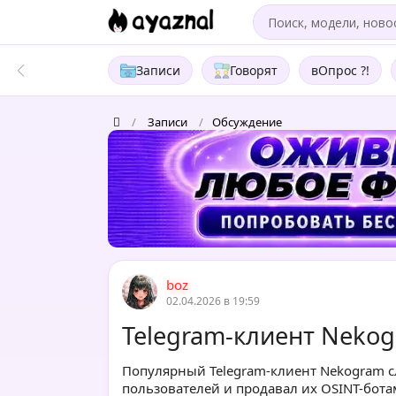
Записи
Говорят
вОпрос ?!
/
Записи
/
Обсуждение
boz
02.04.2026 в 19:59
Telegram-клиент Neko
Популярный Telegram-клиент Nekogram сл
пользователей и продавал их OSINT-бота