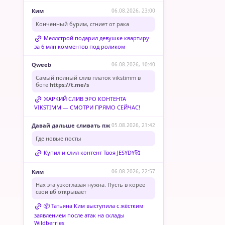
Ким
06.08.2026, 23:00
Конченный бурим, сгниет от рака
Меллстрой подарил девушке квартиру
за 6 млн комментов под роликом
Qweeb
06.08.2026, 10:40
Самый полный слив платок vikstimm в
боте
https://t.me/s
ЖАРКИЙ СЛИВ ЭРО КОНТЕНТА
VIKSTIMM — СМОТРИ ПРЯМО СЕЙЧАС!
Давай дальше сливать пж
05.08.2026, 21:42
Где новые посты
Купил и слил контент Твоя JESYDY🥰
Ким
06.08.2026, 22:57
Нах эта узкоглазая нужна. Пусть в корее
свои вб открывает
📦 Татьяна Ким выступила с жёстким
заявлением после атак на склады
Wildberries