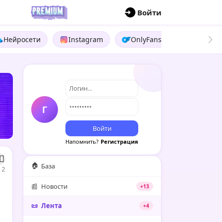
П
Войти
Нейросети
Instagram
OnlyFans
Boosty
Г
Войти
Напомнить?
Регистрация
🏠
База
2
📰
Новости
+13
📜
Лента
+4