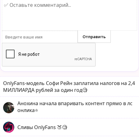
OnlyFans-модель Софи Рейн заплатила налогов на 2,4
МИЛЛИАРДА рублей за один год🧐
Анохина начала впаривать контент прямо в лс
онлика⭐️
Сливы OnlyFans 🍑🧐