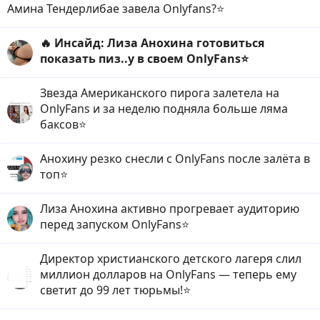
Амина Тендерлибае завела Onlyfans?⭐️
🔥 Инсайд: Лиза Анохина готовиться
показать пиз..у в своем OnlyFans⭐️
Звезда Американского пирога залетела на
OnlyFans и за неделю подняла больше ляма
баксов⭐️
Анохину резко снесли с OnlyFans после залёта в
топ⭐️
Лиза Анохина активно прогревает аудиторию
перед запуском OnlyFans⭐️
Директор христианского детского лагеря слил
миллион долларов на OnlyFans — теперь ему
светит до 99 лет тюрьмы!⭐️